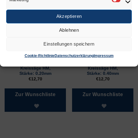
Marketi
ÄHNLICHE PRODUKTE
Akzeptieren
Ablehnen
Einstellungen speichern
Cookie-Richtlinie
Datenschutzerklärung
Impressum
Kreissäge HM,
Kreissäge HM,
Stärke: 0.20mm
Stärke: 0.40mm
€
12,70
€
12,70
Zur Wunschliste
Zur Wunschliste