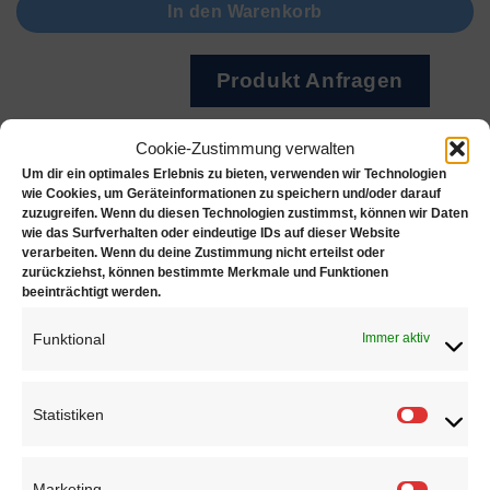
In den Warenkorb
Produkt Anfragen
Artikelnummer:
01306
Cookie-Zustimmung verwalten
Um dir ein optimales Erlebnis zu bieten, verwenden wir Technologien
wie Cookies, um Geräteinformationen zu speichern und/oder darauf
zuzugreifen. Wenn du diesen Technologien zustimmst, können wir Daten
wie das Surfverhalten oder eindeutige IDs auf dieser Website
verarbeiten. Wenn du deine Zustimmung nicht erteilst oder
Beschreibung
zurückziehst, können bestimmte Merkmale und Funktionen
beeinträchtigt werden.
Zusätzliche Informationen
Rezensionen (0)
Funktional
Immer aktiv
Scheiben Ø: 2.3 mm
Statistiken
Statisti
Stärke: 0.30 mm
Marketing