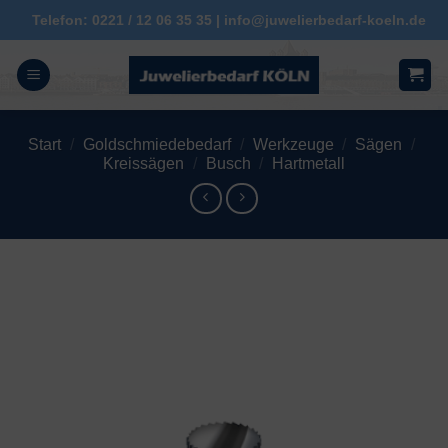
Zum
Telefon: 0221 / 12 06 35 35 | info@juwelierbedarf-koeln.de
Inhalt
springen
Start
/
Goldschmiedebedarf
/
Werkzeuge
/
Sägen
/
Kreissägen
/
Busch
/
Hartmetall