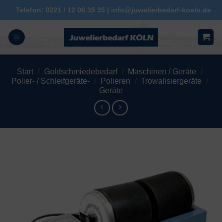
Zum
Telefon: 0221 / 12 06 35 35 | info@juwelierbedarf-koeln.de
Inhalt
springen
Start
/
Goldschmiedebedarf
/
Maschinen / Geräte
/
Polier- / Schleifgeräte-
/
Polieren
/
Trowalisiergeräte
/
Geräte