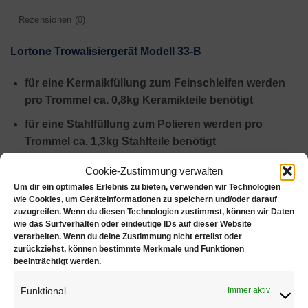
Rezensionen (0)
Lortone Trowalisiergerät Modell 33-B
für eine Kermaikfüllung zum Feinschleifen werden
pro Trommel ca. 0,8kg Keramikteile benötigt
für eine Stahlfüllung zum Polieren werden pro
Trommel ca. 1,3kg Stahlteile benötigt
Cookie-Zustimmung verwalten
Technische Daten:
Um dir ein optimales Erlebnis zu bieten, verwenden wir Technologien
wie Cookies, um Geräteinformationen zu speichern und/oder darauf
Trommelmaße außen (Ø x h): 114 x 135mm
zuzugreifen. Wenn du diesen Technologien zustimmst, können wir Daten
wie das Surfverhalten oder eindeutige IDs auf dieser Website
Trommelmaße innen (Ø x h): 102 x 100mm
verarbeiten. Wenn du deine Zustimmung nicht erteilst oder
zurückziehst, können bestimmte Merkmale und Funktionen
Leistung Motor: 73 Watt
beeinträchtigt werden.
Inhalt: 2x 0,8 l
Funktional
Immer aktiv
Frequenz: 50 Hz