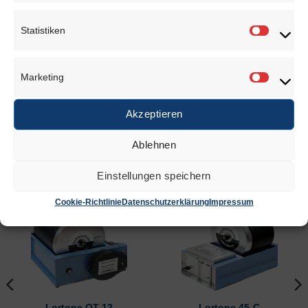
Abmessung: L 410 x B 165 x H 165 mm
Statistiken
Statisti
Gewicht: 3,7 kg
Lieferumfang:
Marketing
Marketi
2 leere Trommel, die Füllung muss separat bestellt
Akzeptieren
werden
Ablehnen
Einstellungen speichern
ÄHNLICHE PRODUKTE
Cookie-Richtlinie
Datenschutzerklärung
Impressum
Lortone QT-12
Lortone 45-C