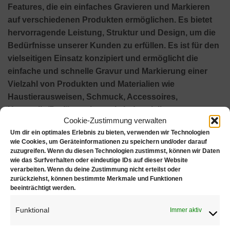
Features, die ein einfaches Gravieren und Markieren
auf verschiedenen Produkten ermöglichen.
Es bietet
hervorragende Leistung, Struktur und Design, um die
Bedürfnisse unserer Kunden zu erfüllen.
Es ist für den
vielseitigen Einsatz konzipiert und ermöglicht die
einfache und schnelle Gravur und Markierung einer
Vielzahl von Produkten und Materialien wie
Haustierausweisen, Schmuck, Accessoires,
Kosmetik-/Parfümetuis sowie industriellen
Cookie-Zustimmung verwalten
Namensschildern und Teilen.
Um dir ein optimales Erlebnis zu bieten, verwenden wir Technologien
Fortschrittliche und innovative Funktionen
wie Cookies, um Geräteinformationen zu speichern und/oder darauf
MAGIC-S3 bietet innovative Funktionen,
zuzugreifen. Wenn du diesen Technologien zustimmst, können wir Daten
wie das Surfverhalten oder eindeutige IDs auf dieser Website
herausragende Leistung, höhere Auflösung und
verarbeiten. Wenn du deine Zustimmung nicht erteilst oder
Qualität, hervorragende strukturelle Stabilität und
zurückziehst, können bestimmte Merkmale und Funktionen
modernes ästhetisches Design.
Seine Merkmale
beeinträchtigt werden.
und Struktur wurden nach der neuesten und
Funktional
Immer aktiv
neuesten Technologie neu entworfen und gebaut.