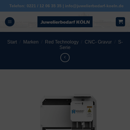
Zum
Telefon: 0221 / 12 06 35 35 | info@juwelierbedarf-koeln.de
Inhalt
springen
Start
/
Marken
/
Red Technology
/
CNC- Gravur
/
S-
Serie