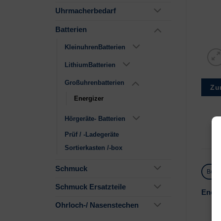
Uhrmacherbedarf
Batterien
KleinuhrenBatterien
LithiumBatterien
Großuhrenbatterien
Zu
Energizer
Hörgeräte- Batterien
Prüf / -Ladegeräte
Sortierkasten /-box
Schmuck
Besc
Schmuck Ersatzteile
Energ
Ohrloch-/ Nasenstechen