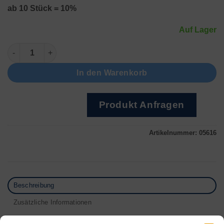
ab 10 Stück = 10%
Auf Lager
Mit Grip, Ø 18mm, Vergoldet Menge
In den Warenkorb
Produkt Anfragen
Artikelnummer:
05616
Beschreibung
Zusätzliche Informationen