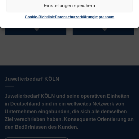
€
11,50
€
9,50
Einstellungen speichern
Zur Wunschliste
Zur Wunschliste
Cookie-Richtlinie
Datenschutzerklärung
Impressum
Juwelierbedarf KÖLN
Juwelierbedarf KÖLN und seine operativen Einheiten
in Deutschland sind in ein weltweites Netzwerk von
Unternehmen eingebunden, die sich alle demselben
Ziel verschrieben haben. Konsequente Orientierung an
den Bedürfnissen des Kunden.