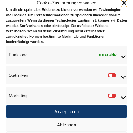
Steinlupe mit Gummigriffen inkl. Ledertasche,
Cookie-Zustimmung verwalten
vergoldet
Um dir ein optimales Erlebnis zu bieten, verwenden wir Technologien
wie Cookies, um Geräteinformationen zu speichern und/oder darauf
zuzugreifen. Wenn du diesen Technologien zustimmst, können wir Daten
Linsen Ø: 18mm
wie das Surfverhalten oder eindeutige IDs auf dieser Website
Vergrößerung: 10- fach
verarbeiten. Wenn du deine Zustimmung nicht erteilst oder
zurückziehst, können bestimmte Merkmale und Funktionen
beeinträchtigt werden.
Funktional
Immer aktiv
ÄHNLICHE PRODUKTE
Statistiken
Statisti
Marketing
Marketi
Akzeptieren
Mit Grip, Ø
AccuLup
Ablehnen
18mm, verchromt