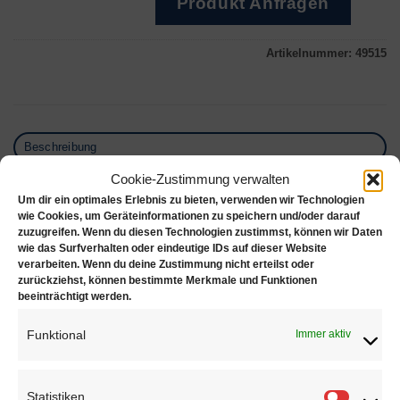
Produkt Anfragen
Artikelnummer:
49515
Beschreibung
Zusätzliche Informationen
Cookie-Zustimmung verwalten
Um dir ein optimales Erlebnis zu bieten, verwenden wir Technologien
Produktsicherheit
wie Cookies, um Geräteinformationen zu speichern und/oder darauf
zuzugreifen. Wenn du diesen Technologien zustimmst, können wir Daten
Rezensionen (0)
wie das Surfverhalten oder eindeutige IDs auf dieser Website
verarbeiten. Wenn du deine Zustimmung nicht erteilst oder
Studex Erst- Nasenstecker, Kugel mit Crystal
zurückziehst, können bestimmte Merkmale und Funktionen
beeinträchtigt werden.
Farbe: Champagnerfarbe
Funktional
Immer aktiv
Material: Titan
Stein: Zirkonia weiß
Eigenschaften: Nickelfrei, 100% steril
Statistiken