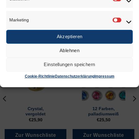
Statisti
Marketing
Marketi
Akzeptieren
Ablehnen
ÄHNLICHE PRODUKTE
Einstellungen speichern
Cookie-Richtlinie
Datenschutzerklärung
Impressum
Crystal,
12 Farben,
vergoldet
palladiumweiß
€
25,90
€
25,50
Zur Wunschliste
Zur Wunschliste