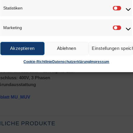
mpakte Abmessungen
Statistiken
hr einfach zu bedienen
Statis
rvorragendes Preis-Leistungsverhältnis
Marketing
te Abstufung der Typenreihe, jeden Anwendungsbereich gut ab
Marke
naue Thermoelementmessung in Tiegelboden integriert. Bedeute
Akzeptieren
Ablehnen
Einstellungen speic
ische Daten:
Cookie-Richtlinie
Datenschutzerklärung
Impressum
ung: 15.0kW mit Temperaturregelung
lvolumen: 900 ccm = 13.0 kg AU 18ct
nschluss: 400V, 3 Phasen
 Grundausstattung
nblatt MU_MUV
NLICHE PRODUKTE