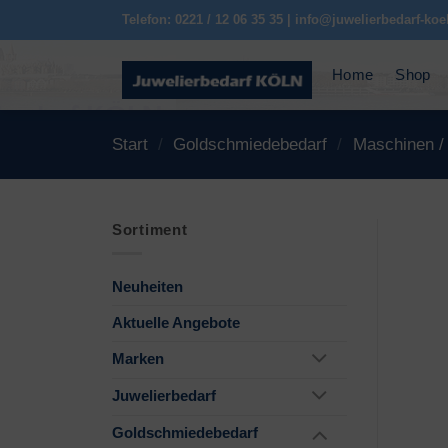
Zum
Telefon: 0221 / 12 06 35 35 | info@juwelierbedarf-koe
Inhalt
springen
Home
Shop
Start
/
Goldschmiedebedarf
/
Maschinen /
Sortiment
Neuheiten
Aktuelle Angebote
Marken
Juwelierbedarf
Goldschmiedebedarf