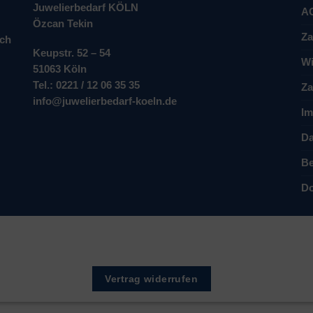
Juwelierbedarf KÖLN
A
Özcan Tekin
Za
ich
Keupstr. 52 – 54
Wi
51063 Köln
Tel.: 0221 / 12 06 35 35
Za
info@juwelierbedarf-koeln.de
Im
Da
Be
Do
Vertrag widerrufen