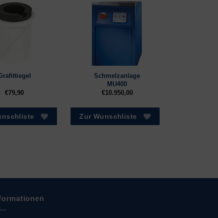
Schmelzanlage
Grafittiegel
MU400
€
79,90
€
10.950,00
nschliste
Zur Wunschliste
formationen