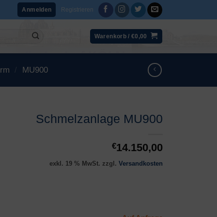
Registrieren
Anmelden
Warenkorb /
€
0,00
erm
/
MU900
Schmelzanlage MU900
€
14.150,00
exkl. 19 % MwSt.
zzgl.
Versandkosten