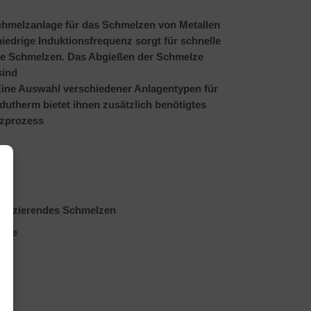
schmelzanlage für das Schmelzen von Metallen
iedrige Induktionsfrequenz sorgt für schnelle
ne Schmelzen. Das Abgießen der Schmelze
sind
Eine Auswahl verschiedener Anlagentypen für
dutherm bietet ihnen zusätzlich benötigtes
lzprozess
reduzierendes Schmelzen
päne
uss