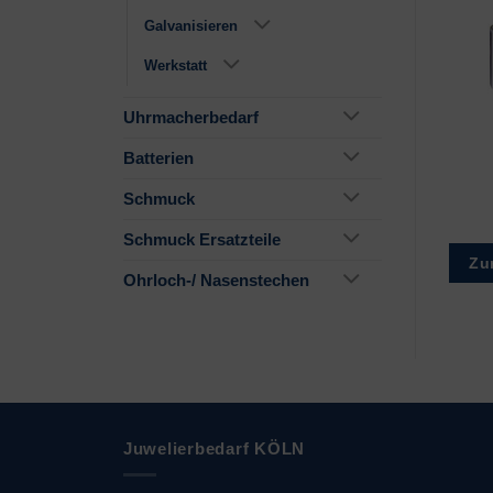
Galvanisieren
Werkstatt
Uhrmacherbedarf
Batterien
Schmelzanlage
Rührstab 600×15
MU1200
Schmuck
€
16.950,00
€
25,50
Schmuck Ersatzteile
Zur Wunschliste
Zur Wunschliste
Zu
Ohrloch-/ Nasenstechen
Juwelierbedarf KÖLN