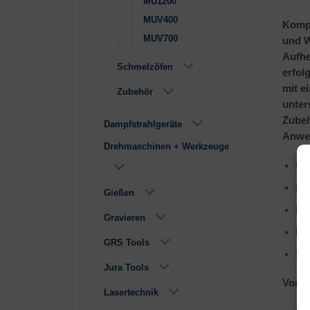
MU1200
MUV400
Kompa
MUV700
und W
Aufhe
Schmelzöfen
erfol
mit e
Zubehör
unter
Zubeh
Dampfstrahlgeräte
Anwe
Drehmaschinen + Werkzeuge
Gi
Ho
Gießen
Re
Gravieren
Ei
GRS Tools
Sc
Jura Tools
Vortei
Lasertechnik