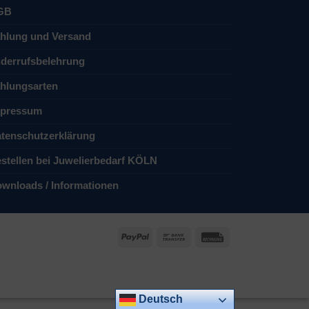
GB
hlung und Versand
derrufsbelehrung
hlungsarten
pressum
tenschutzerklärung
stellen bei Juwelierbedarf KÖLN
wnloads / Informationen
PayPal
Bank
Rechung
Transfer
Deutsch