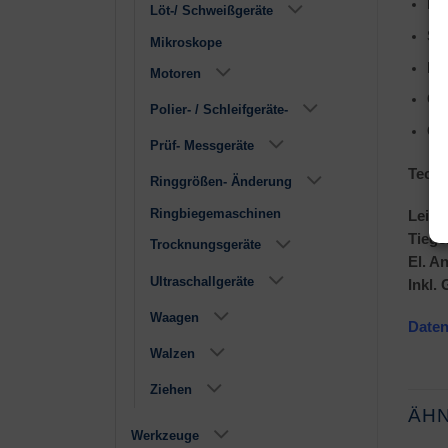
Ko
Löt-/ Schweißgeräte
Se
Mikroskope
He
Motoren
Gu
Polier- / Schleifgeräte-
Ge
Prüf- Messgeräte
Techn
Ringgrößen- Änderung
Ringbiegemaschinen
Leist
Tiege
Trocknungsgeräte
El. A
Ultraschallgeräte
Inkl.
Waagen
Date
Walzen
Ziehen
ÄH
Werkzeuge