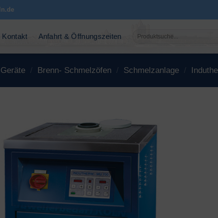
ln.de
Suchen
Kontakt
Anfahrt & Öffnungszeiten
nach:
 Geräte
/
Brenn- Schmelzöfen
/
Schmelzanlage
/
Induth