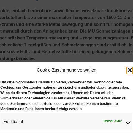
kte, einfach bedienbare sowie flexibel einsetzbare Induktions
erkstoffen bis zu einer maximalen Temperatur von 1500°C. Die n
izraten und eine starke Metallbewegung und somit für homoge
gt manuell durch den Anlagenbediener. Die MU Schmelzanlagen 
iner präzisen Temperaturmessung und – regelung ausgestattet. 
schiedliche Tiegelgrößen und Schmelzmengen sind erhältlich. In
ör sowie Hilfs- und Betriebsstoffe für einen gelungenen Schme
ndungsbereiche:
Cookie-Zustimmung verwalten
essen von Barren
mogenisierung von Altmetallen und Abfällen für Analysezwecke
Um dir ein optimales Erlebnis zu bieten, verwenden wir Technologien wie
Cookies, um Geräteinformationen zu speichern und/oder darauf zuzugreifen.
inigen (Abtreiben) von Metallabfällen durch oxidierendes oder 
Wenn du diesen Technologien zustimmst, können wir Daten wie das
Surfverhalten oder eindeutige IDs auf dieser Website verarbeiten. Wenn du
nschmelzen von Produktionsabfällen wie z.B. Edelmetall- Drehs
deine Zustimmung nicht erteilst oder zurückziehst, können bestimmte
hmelzanlage für das Wachsausschmelzverfahren und für Sandg
Merkmale und Funktionen beeinträchtigt werden.
Funktional
Immer aktiv
le: