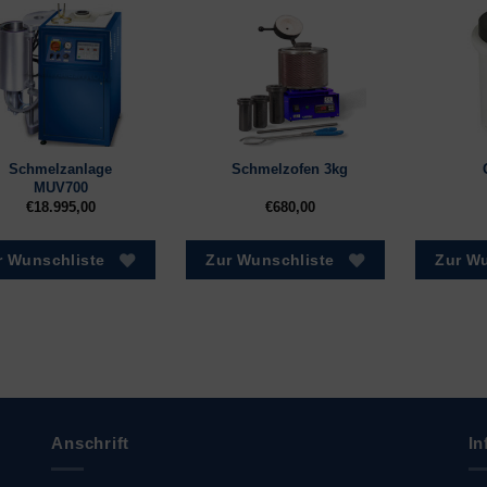
Schmelzanlage
Schmelzofen 3kg
MUV700
€
18.995,00
€
680,00
r Wunschliste
Zur Wunschliste
Zur Wu
Anschrift
In