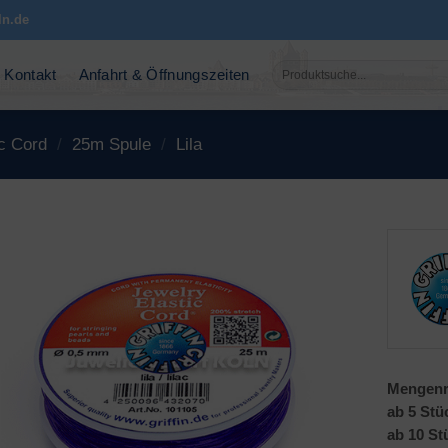
ln.de
Suchen
Kontakt
Anfahrt & Öffnungszeiten
nach:
ic Cord
/
25m Spule
/
Lila
Mengenr
ab 5 Stü
ab 10 St