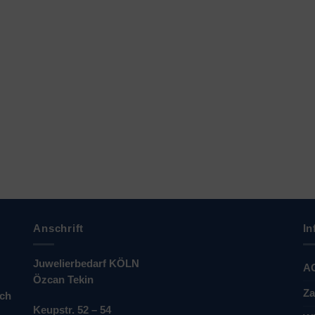
Anschrift
In
Juwelierbedarf KÖLN
A
Özcan Tekin
Za
ich
Keupstr. 52 – 54