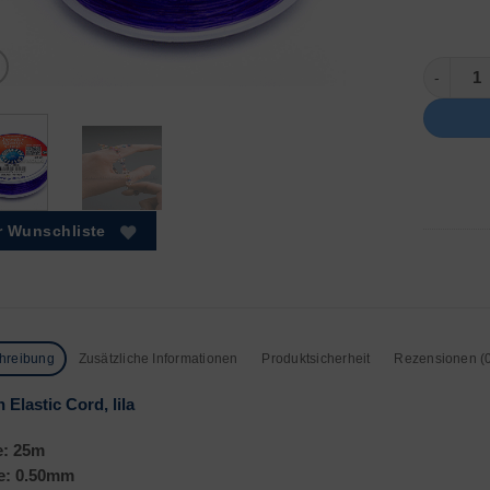
Ø 0.50mm
r Wunschliste
hreibung
Zusätzliche Informationen
Produktsicherheit
Rezensionen (
n Elastic Cord, lila
e: 25m
e: 0.50mm