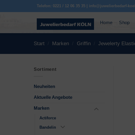
Zum
Telefon: 0221 / 12 06 35 35 | info@juwelierbedarf-koe
Inhalt
springen
Home
Shop
Start
/
Marken
/
Griffin
/
Jewelerty Elast
Sortiment
Neuheiten
Aktuelle Angebote
Marken
Actiforce
Bandelin