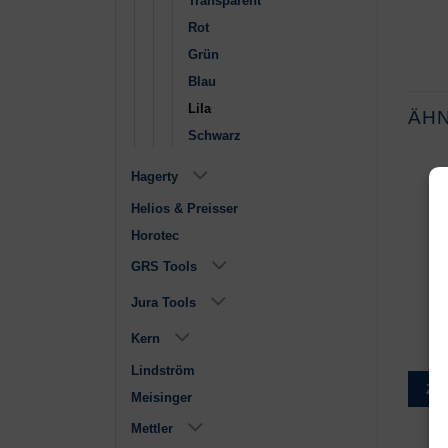
Transparent
Rot
Grün
Blau
Lila
ÄH
Schwarz
Hagerty
Helios & Preisser
Horotec
GRS Tools
Jura Tools
Ø 0.50mm
Grün
€
2,95
€
1,15
Kern
Lindström
Zur Wunschliste
Zur Wunschliste
Zu
Meisinger
Mettler