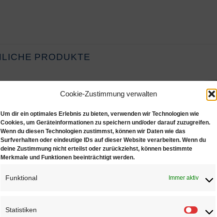
NLICHE PRODUKTE
Cookie-Zustimmung verwalten
Um dir ein optimales Erlebnis zu bieten, verwenden wir Technologien wie
Cookies, um Geräteinformationen zu speichern und/oder darauf zuzugreifen.
Wenn du diesen Technologien zustimmst, können wir Daten wie das
Surfverhalten oder eindeutige IDs auf dieser Website verarbeiten. Wenn du
Dunkelrosa
Dunkelblau
deine Zustimmung nicht erteilst oder zurückziehst, können bestimmte
€
1,35
€
1,35
Merkmale und Funktionen beeinträchtigt werden.
Funktional
Immer aktiv
r Wunschliste
Zur Wunschliste
Zur Wu
Statistiken
Statis