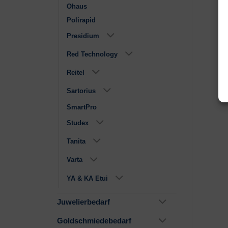
Ohaus
Polirapid
Presidium
Red Technology
Reitel
Sartorius
SmartPro
Studex
Tanita
Varta
YA & KA Etui
Juwelierbedarf
Goldschmiedebedarf