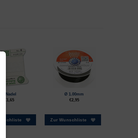
1 Nadel
Ø 1.00mm
€
1,65
€
2,95
nschliste
Zur Wunschliste
tiken