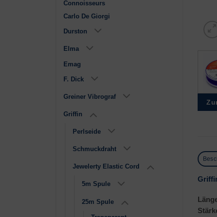
Connoisseurs
Carlo De Giorgi
Durston
Elma
Emag
F. Dick
Greiner Vibrograf
Zu
Griffin
Perlseide
Schmuckdraht
Besc
Jewelerty Elastic Cord
Griffi
5m Spule
Läng
25m Spule
Stärk