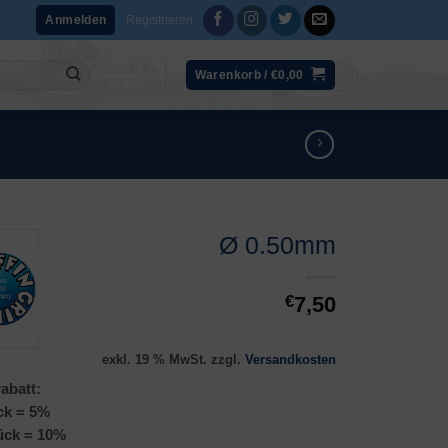
Registrieren
Anmelden
Warenkorb /
€
0,00
Ø 0.50mm
€
7,50
exkl. 19 % MwSt.
zzgl.
Versandkosten
abatt:
ck = 5%
ück = 10%