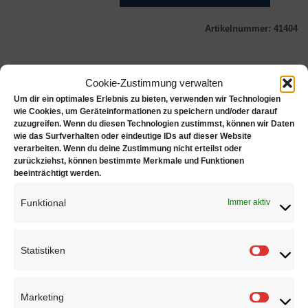
Artikelnummer:
41404
Cookie-Zustimmung verwalten
Um dir ein optimales Erlebnis zu bieten, verwenden wir Technologien
Beschreibung
wie Cookies, um Geräteinformationen zu speichern und/oder darauf
zuzugreifen. Wenn du diesen Technologien zustimmst, können wir Daten
Zusätzliche Informationen
wie das Surfverhalten oder eindeutige IDs auf dieser Website
Produktsicherheit
verarbeiten. Wenn du deine Zustimmung nicht erteilst oder
zurückziehst, können bestimmte Merkmale und Funktionen
Rezensionen (0)
beeinträchtigt werden.
Griffin Elastic Cord
, transparent
Funktional
Immer aktiv
Länge: 25m
Statistiken
Stärke: 0.70mm
Statisti
Marketing
Marketi