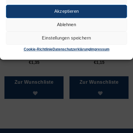
ÄHNLICHE PRODUKTE
Akzeptieren
Ablehnen
Einstellungen speichern
Cookie-Richtlinie
Datenschutzerklärung
Impressum
Rot
Weiß
€
1,35
€
1,15
Zur Wunschliste
Zur Wunschliste