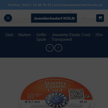
Zum
Telefon: 0221 / 12 06 35 35 | info@juwelierbedarf-koeln.de
Inhalt
springen
Start
/
Marken
/
Griffin
/
Jewelerty Elastic Cord
/
25m
Spule
/
Transparent