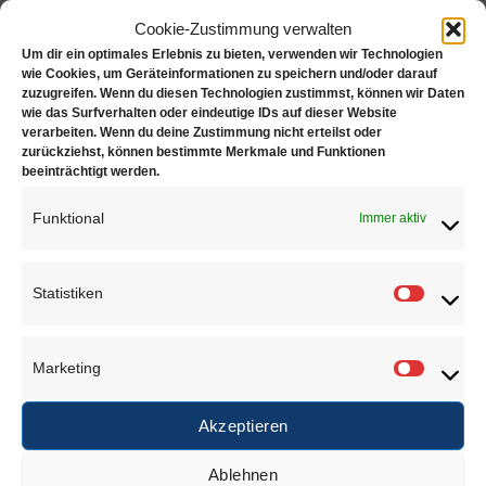
Zusätzliche Informationen
Cookie-Zustimmung verwalten
Rezensionen (0)
Um dir ein optimales Erlebnis zu bieten, verwenden wir Technologien
wie Cookies, um Geräteinformationen zu speichern und/oder darauf
Zieheisen oval mit 31 Löcher, Ø 6.00 – 3.00mm
zuzugreifen. Wenn du diesen Technologien zustimmst, können wir Daten
wie das Surfverhalten oder eindeutige IDs auf dieser Website
verarbeiten. Wenn du deine Zustimmung nicht erteilst oder
in guter Qualität mit gehärtetem Stahl
zurückziehst, können bestimmte Merkmale und Funktionen
beeinträchtigt werden.
Gewicht: 300 g
Funktional
Immer aktiv
ÄHNLICHE PRODUKTE
Statistiken
Statisti
Marketing
Marketi
Akzeptieren
Ablehnen