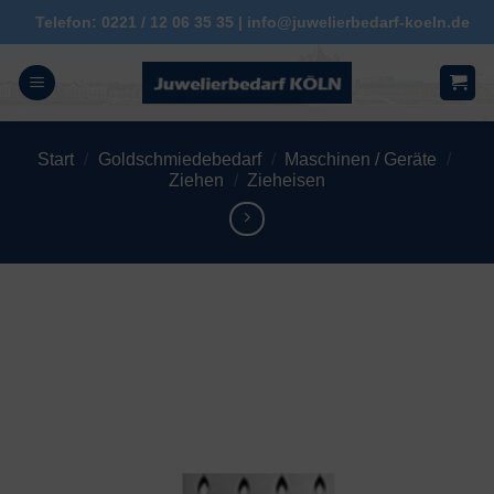
Zum
Telefon: 0221 / 12 06 35 35 | info@juwelierbedarf-koeln.de
Inhalt
springen
Start
/
Goldschmiedebedarf
/
Maschinen / Geräte
/
Ziehen
/
Zieheisen