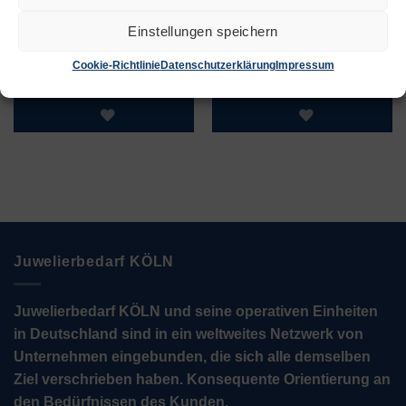
Halbrund Ø 3.00
Rund Ø 5.00 –
– 1.00mm
2.00mm
Einstellungen speichern
€
59,00
€
59,00
Cookie-Richtlinie
Datenschutzerklärung
Impressum
Zur Wunschliste
Zur Wunschliste
Juwelierbedarf KÖLN
Juwelierbedarf KÖLN und seine operativen Einheiten
in Deutschland sind in ein weltweites Netzwerk von
Unternehmen eingebunden, die sich alle demselben
Ziel verschrieben haben. Konsequente Orientierung an
den Bedürfnissen des Kunden.