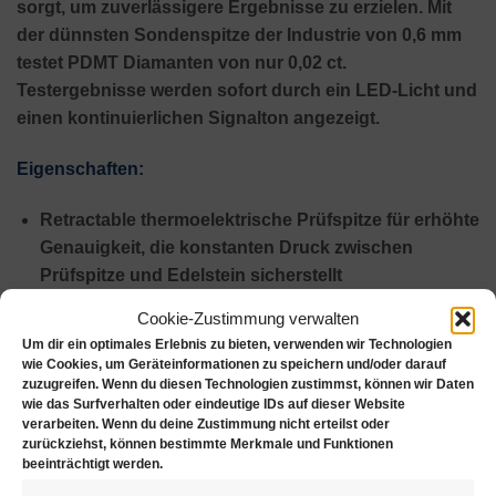
sorgt, um zuverlässigere Ergebnisse zu erzielen.
Mit
der dünnsten Sondenspitze der Industrie von 0,6 mm
testet PDMT Diamanten von nur 0,02 ct.
Testergebnisse werden sofort durch ein LED-Licht und
einen kontinuierlichen Signalton angezeigt.
Eigenschaften:
Retractable thermoelektrische Prüfspitze für erhöhte
Genauigkeit, die konstanten Druck zwischen
Prüfspitze und Edelstein sicherstellt
Die dünnste Sondenspitze der Industrie (0,6 mm)
Cookie-Zustimmung verwalten
zum Testen von Diamanten von nur 0,02 ct
Um dir ein optimales Erlebnis zu bieten, verwenden wir Technologien
wie Cookies, um Geräteinformationen zu speichern und/oder darauf
Metallalarmsummer, um sicherzustellen, dass die
zuzugreifen. Wenn du diesen Technologien zustimmst, können wir Daten
wie das Surfverhalten oder eindeutige IDs auf dieser Website
Sondenspitze während des Tests mit Stein in
verarbeiten. Wenn du deine Zustimmung nicht erteilst oder
Berührung kommt
zurückziehst, können bestimmte Merkmale und Funktionen
beeinträchtigt werden.
Keine Wartezeit zwischen den Tests