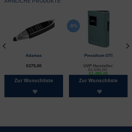
ÄHNLICHE PRODUKTE
-6%
Adamas
Presidium OTI
€
375,00
UVP Hersteller:
€
1.595,00
Ursprünglicher
Aktueller
€
1.495,00
Preis
Preis
Zur Wunschliste
Zur Wunschliste
war:
ist:
€1.595,00
€1.495,00.