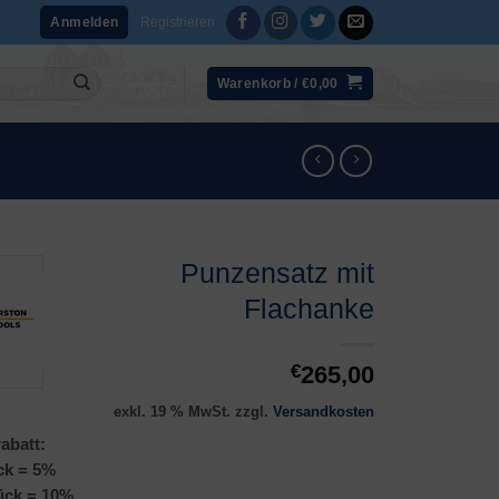
Registrieren
Anmelden
Warenkorb /
€
0,00
Punzensatz mit
Flachanke
€
265,00
exkl. 19 % MwSt.
zzgl.
Versandkosten
abatt:
ck = 5%
ück = 10%