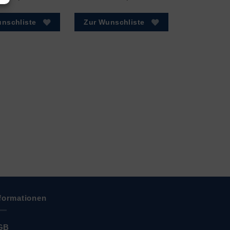
nschliste
Zur Wunschliste
formationen
GB