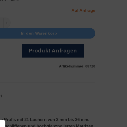
Auf Anfrage
tz mit Flachanke Menge
In den Warenkorb
Produkt Anfragen
Artikelnummer:
08720
0)
gte Profis mit 21 Lochern von 3 mm bis 36 mm.
geschliffenen und hochglanzpolierten Matrizen