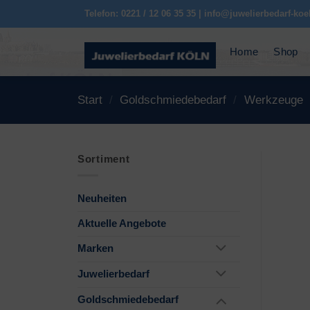
Zum
Telefon: 0221 / 12 06 35 35 | info@juwelierbedarf-koe
Inhalt
springen
Home
Shop
Start
/
Goldschmiedebedarf
/
Werkzeuge
Sortiment
Neuheiten
Aktuelle Angebote
Marken
Juwelierbedarf
Goldschmiedebedarf