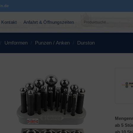
ln.de
Suchen
Kontakt
Anfahrt & Öffnungszeiten
nach:
/
Umformen
/
Punzen / Anken
/
Durston
Mengenr
ab 5 Stü
ab 10 St