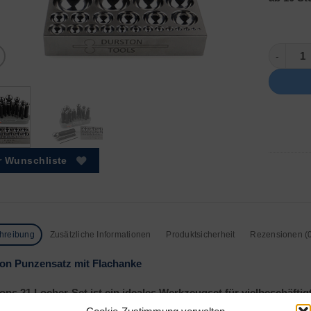
Punzensa
r Wunschliste
hreibung
Zusätzliche Informationen
Produktsicherheit
Rezensionen (
on Punzensatz mit Flachanke
ons 21 Locher-Set ist ein ideales Werkzeugset für vielbeschäfti
et enthält einen 23-Loch-Flachblock.
Bestehend aus gehärteten, 