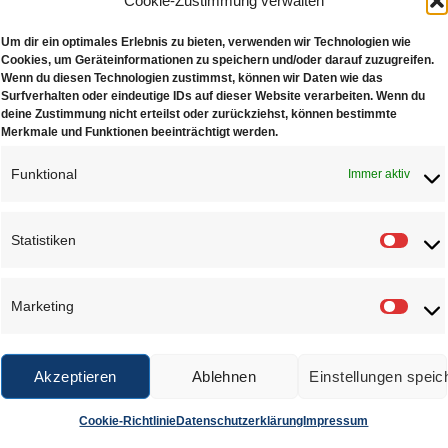
Cookie-Zustimmung verwalten
erfekte Ergebnisse, halten unsere Sets garantiert ein Leben lang.
Um dir ein optimales Erlebnis zu bieten, verwenden wir Technologien wie
gartige Aufbewahrungsschale.
Die Halbkugeln sind fertig wie ke
Cookies, um Geräteinformationen zu speichern und/oder darauf zuzugreifen.
tion poliert.
Stempelgrößen (mm) sind 3, 4, 5, 6, 7, 8, 10, 11, 12, 13
Wenn du diesen Technologien zustimmst, können wir Daten wie das
Surfverhalten oder eindeutige IDs auf dieser Website verarbeiten. Wenn du
(LxBxH): 280 x 170 x 190 mm
deine Zustimmung nicht erteilst oder zurückziehst, können bestimmte
ht: 8.2 kg
Merkmale und Funktionen beeinträchtigt werden.
Funktional
Immer aktiv
NLICHE PRODUKTE
Statistiken
Statis
Marketing
Marke
Akzeptieren
Ablehnen
Einstellungen speic
Anken- &
Punzensatz mit
Rie
Cookie-Richtlinie
Datenschutzerklärung
Impressum
Punzensatz
Formanke
€
199,00
€
249,00