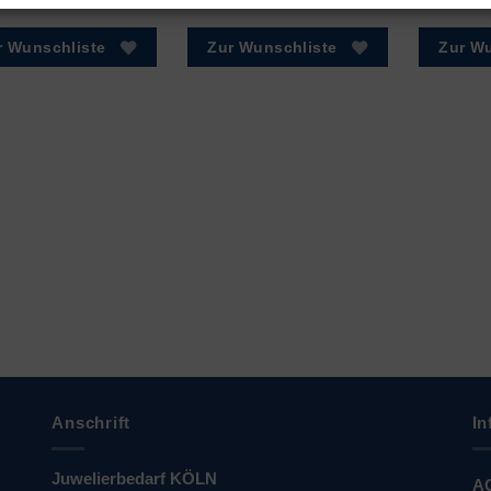
r Wunschliste
Zur Wunschliste
Zur Wu
Anschrift
In
Juwelierbedarf KÖLN
A