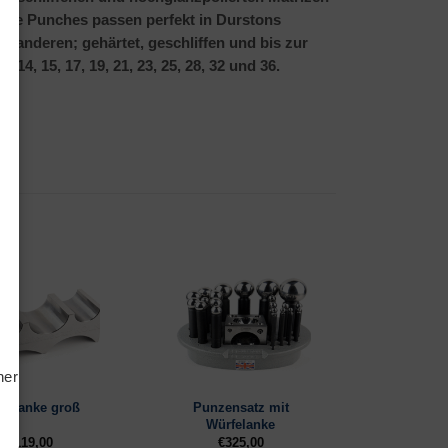
Die Punches passen perfekt in Durstons
ine anderen;
gehärtet, geschliffen und bis zur
, 14, 15, 17, 19, 21, 23, 25, 28, 32 und 36.
tiken
ting
hern
Punzensatz mit
fenanke groß
Würfelanke
€
119,00
€
325,00