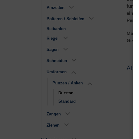
für p
Pinzetten
einzi
Polieren / Schleifen
Perfek
Reibahlen
Maße 
Riegel
Gewic
Sägen
Schneiden
ÄH
Umformen
Punzen / Anken
Durston
Standard
Zangen
Ziehen
Kugelpunzen
Riefenanke Set
einzeln
€
1,65
–
€
34,95
€
239,00