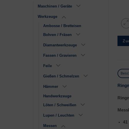
Maschinen / Geräte
Werkzeuge
Ambosse / Bretteisen
Bohren / Fräsen
Zu
Diamantwerkzeuge
Fassen / Gravieren
Feile
Besc
Gießen / Schmelzen
Ringm
Hämmer
Handwerkzeuge
Ringm
Löten / Schweißen
Messb
Lupen / Leuchten
41
Messen