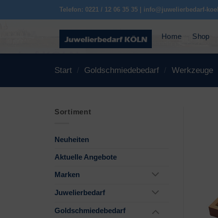
Zum
Telefon: 0221 / 12 06 35 35 | info@juwelierbedarf-koe
Inhalt
springen
Home
Shop
Start
/
Goldschmiedebedarf
/
Werkzeuge
Sortiment
Neuheiten
Aktuelle Angebote
Marken
Juwelierbedarf
Goldschmiedebedarf