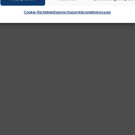
r Wunschliste
Zur Wunschliste
Zur Wu
Cookie-Richtlinie
Datenschutzerklärung
Impressum