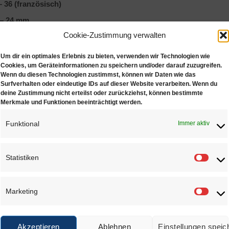
– 36 (französisch)
 – 24 mm
Cookie-Zustimmung verwalten
 15 (amerikanisch )
Um dir ein optimales Erlebnis zu bieten, verwenden wir Technologien wie
stock Länge: 250mm
Cookies, um Geräteinformationen zu speichern und/oder darauf zuzugreifen.
Wenn du diesen Technologien zustimmst, können wir Daten wie das
Surfverhalten oder eindeutige IDs auf dieser Website verarbeiten. Wenn du
deine Zustimmung nicht erteilst oder zurückziehst, können bestimmte
NLICHE PRODUKTE
Merkmale und Funktionen beeinträchtigt werden.
Funktional
Immer aktiv
Statistiken
Statis
Marketing
Marke
Ringstock
Ringmaß
Edelstahl
verchromt, 2mm
€
14,90
€
14,75
Akzeptieren
Ablehnen
Einstellungen speic