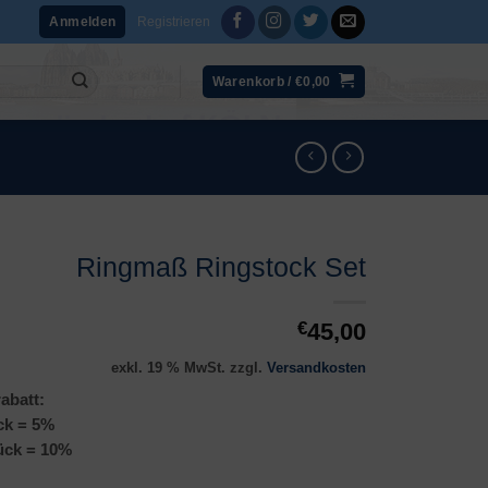
Registrieren
Anmelden
Warenkorb /
€
0,00
Ringmaß Ringstock Set
€
45,00
exkl. 19 % MwSt.
zzgl.
Versandkosten
abatt:
ck = 5%
ück = 10%