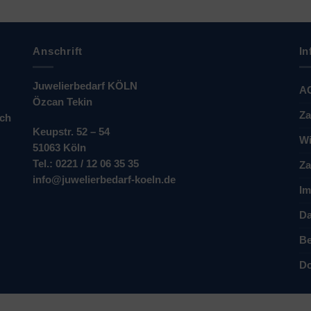
Anschrift
In
Juwelierbedarf KÖLN
A
Özcan Tekin
Za
ich
Keupstr. 52 – 54
Wi
51063 Köln
Tel.: 0221 / 12 06 35 35
Za
info@juwelierbedarf-koeln.de
Im
Da
Be
Do