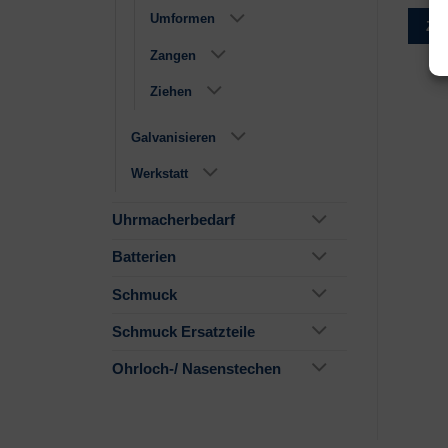
Umformen
Zur Wunschliste
Zur Wunschliste
Zu
Zangen
Ziehen
Galvanisieren
Werkstatt
Uhrmacherbedarf
Batterien
Schmuck
Schmuck Ersatzteile
Ohrloch-/ Nasenstechen