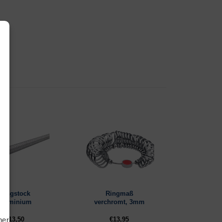
tiken
ting
Ringstock
Ringmaß
Aluminium
verchromt, 3mm
€
13,50
€
13,95
hern