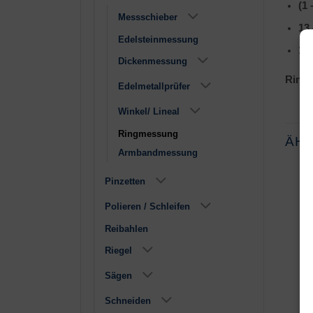
(1 
Messschieber
13
Edelsteinmessung
1 –
Dickenmessung
Ring
Edelmetallprüfer
Winkel/ Lineal
Ringmessung
ÄH
Armbandmessung
Pinzetten
Polieren / Schleifen
Reibahlen
Riegel
Ringstock +
Ringstock
Sägen
Ringmaß Set
Aluminium
bombiert
Schneiden
€
95,90
€
15,90