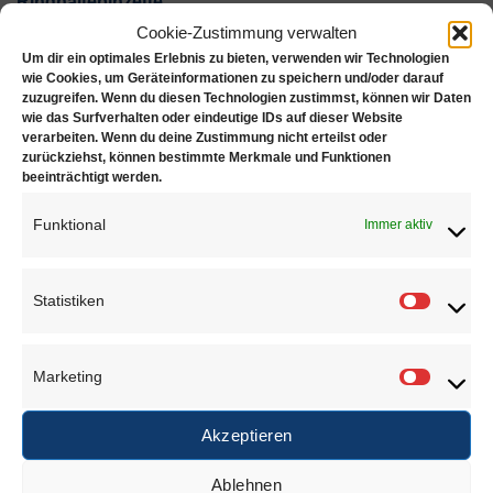
Ringhaltepinzette
Cookie-Zustimmung verwalten
gut geeignet für Innenpolitur von Ringen
Um dir ein optimales Erlebnis zu bieten, verwenden wir Technologien
wie Cookies, um Geräteinformationen zu speichern und/oder darauf
zuzugreifen. Wenn du diesen Technologien zustimmst, können wir Daten
Länge: ca. 165mm
wie das Surfverhalten oder eindeutige IDs auf dieser Website
verarbeiten. Wenn du deine Zustimmung nicht erteilst oder
Material: Inox Stahl
zurückziehst, können bestimmte Merkmale und Funktionen
beeinträchtigt werden.
Funktional
Immer aktiv
ÄHNLICHE PRODUKTE
Statistiken
Statisti
Marketing
Marketi
Akzeptieren
Ablehnen