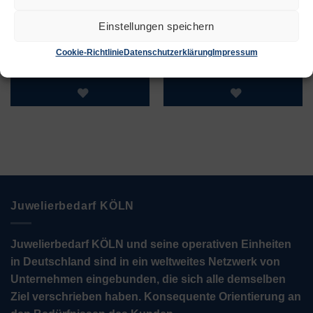
Ringhaltepinzette
Kreuzpinzette
Innen
Einstellungen speichern
€
3,55
€
4,75
Cookie-Richtlinie
Datenschutzerklärung
Impressum
Zur Wunschliste
Zur Wunschliste
Juwelierbedarf KÖLN
Juwelierbedarf KÖLN und seine operativen Einheiten
in Deutschland sind in ein weltweites Netzwerk von
Unternehmen eingebunden, die sich alle demselben
Ziel verschrieben haben. Konsequente Orientierung an