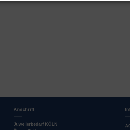
Anschrift
In
Juwelierbedarf KÖLN
A