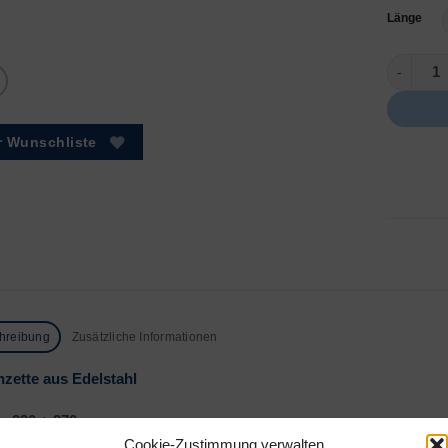
Länge
Lötpinzet
r Wunschliste
hreibung
Zusätzliche Informationen
nzette aus Edelstahl
: 220 + 270 mm
Cookie-Zustimmung verwalten