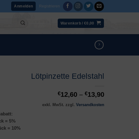
Registrieren
Anmelden
Warenkorb /
€
0,00
Lötpinzette Edelstahl
€
12,60
–
€
13,90
exkl. MwSt.
zzgl.
Versandkosten
abatt:
ck = 5%
ück = 10%