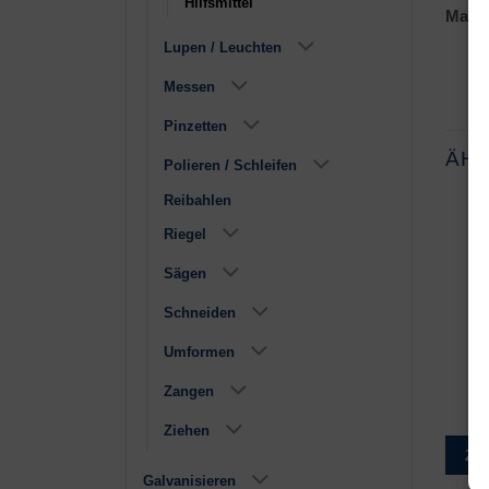
Hilfsmittel
Mater
Lupen / Leuchten
Messen
Pinzetten
ÄH
Polieren / Schleifen
Reibahlen
Riegel
Sägen
Schneiden
Umformen
Steinpinzette
Lötpinzette Titan
Zangen
€
3,75
€
10,70
Ziehen
Zur Wunschliste
Zur Wunschliste
Zu
Galvanisieren