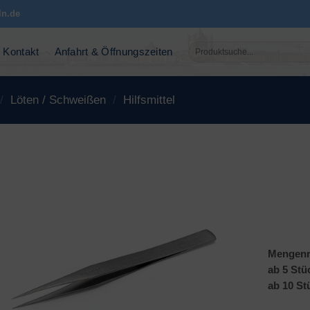
ln.de
Suchen
Kontakt
Anfahrt & Öffnungszeiten
nach:
/
Löten / Schweißen
/
Hilfsmittel
Mengenr
ab 5 Stü
ab 10 St