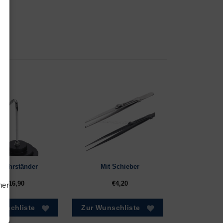
tiken
ting
trohrständer
Mit Schieber
€
16,90
€
4,20
hern
nschliste
Zur Wunschliste