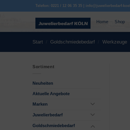
Zum
Telefon: 0221 / 12 06 35 35 | info@juwelierbedarf-koe
Inhalt
springen
Home
Shop
Start
/
Goldschmiedebedarf
/
Werkzeuge
Sortiment
Neuheiten
Aktuelle Angebote
Marken
Juwelierbedarf
Goldschmiedebedarf