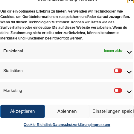
ial: Edelstahl
Um dir ein optimales Erlebnis zu bieten, verwenden wir Technologien wie
Cookies, um Geräteinformationen zu speichern und/oder darauf zuzugreifen.
Wenn du diesen Technologien zustimmst, können wir Daten wie das
Surfverhalten oder eindeutige IDs auf dieser Website verarbeiten. Wenn du
deine Zustimmung nicht erteilst oder zurückziehst, können bestimmte
Merkmale und Funktionen beeinträchtigt werden.
NLICHE PRODUKTE
Funktional
Immer aktiv
Statistiken
Statis
Marketing
Marke
Kreuzpinzette
Lötkreuzpinzette
Lö
€
3,55
€
1,95
Akzeptieren
Ablehnen
Einstellungen speic
r Wunschliste
Zur Wunschliste
Zur Wu
Cookie-Richtlinie
Datenschutzerklärung
Impressum