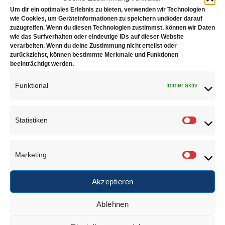
Um dir ein optimales Erlebnis zu bieten, verwenden wir Technologien
Rezensionen (0)
wie Cookies, um Geräteinformationen zu speichern und/oder darauf
zuzugreifen. Wenn du diesen Technologien zustimmst, können wir Daten
Ringschneider
wie das Surfverhalten oder eindeutige IDs auf dieser Website
verarbeiten. Wenn du deine Zustimmung nicht erteilst oder
zurückziehst, können bestimmte Merkmale und Funktionen
beeinträchtigt werden.
Funktional
Immer aktiv
ÄHNLICHE PRODUKTE
Statistiken
Statisti
Marketing
Marketi
Akzeptieren
Ankörner
Graveurkluppe
Ablehnen
€
9,50
€
13,50