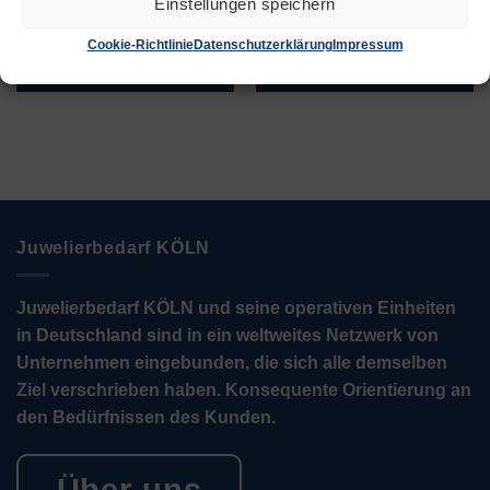
Einstellungen speichern
Zur Wunschliste
Zur Wunschliste
Cookie-Richtlinie
Datenschutzerklärung
Impressum
Juwelierbedarf KÖLN
Juwelierbedarf KÖLN und seine operativen Einheiten
in Deutschland sind in ein weltweites Netzwerk von
Unternehmen eingebunden, die sich alle demselben
Ziel verschrieben haben. Konsequente Orientierung an
den Bedürfnissen des Kunden.
Über uns