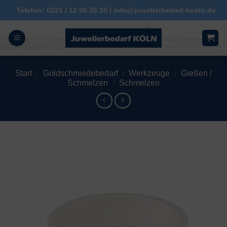
Zum
Telefon: 0221 / 12 06 35 35 | info@juwelierbedarf-koeln.de
Inhalt
springen
Start
/
Goldschmiedebedarf
/
Werkzeuge
/
Gießen /
Schmelzen
/
Schmelzen