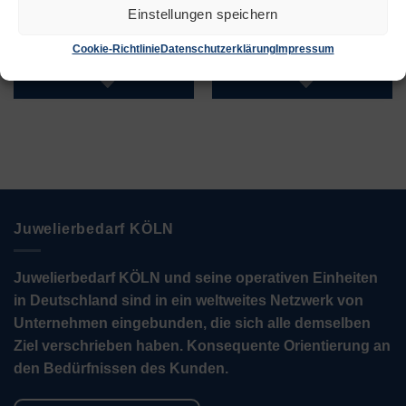
€
5,50
€
12,60
Einstellungen speichern
Zur Wunschliste
Zur Wunschliste
Cookie-Richtlinie
Datenschutzerklärung
Impressum
Juwelierbedarf KÖLN
Juwelierbedarf KÖLN und seine operativen Einheiten
in Deutschland sind in ein weltweites Netzwerk von
Unternehmen eingebunden, die sich alle demselben
Ziel verschrieben haben. Konsequente Orientierung an
den Bedürfnissen des Kunden.