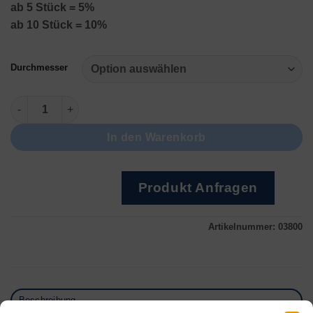
ab 5 Stück = 5%
ab 10 Stück = 10%
Durchmesser
Schmelzschale rund Menge
In den Warenkorb
Produkt Anfragen
Artikelnummer:
03800
Beschreibung