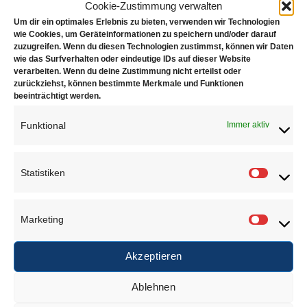
Cookie-Zustimmung verwalten
Zusätzliche Informationen
Um dir ein optimales Erlebnis zu bieten, verwenden wir Technologien
Rezensionen (0)
wie Cookies, um Geräteinformationen zu speichern und/oder darauf
zuzugreifen. Wenn du diesen Technologien zustimmst, können wir Daten
wie das Surfverhalten oder eindeutige IDs auf dieser Website
Schmelzschale rund aus Keramik
verarbeiten. Wenn du deine Zustimmung nicht erteilst oder
zurückziehst, können bestimmte Merkmale und Funktionen
beeinträchtigt werden.
Maße Ø: 65 – 100mm
Funktional
Immer aktiv
ÄHNLICHE PRODUKTE
Statistiken
Statisti
Marketing
Marketi
Akzeptieren
Rührstab 300×10
Schmelzschalenhalter
Ablehnen