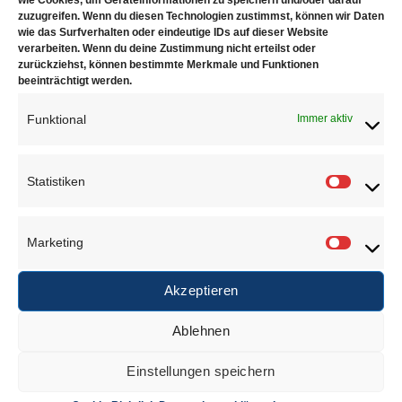
zuzugreifen. Wenn du diesen Technologien zustimmst, können wir Daten
wie das Surfverhalten oder eindeutige IDs auf dieser Website
Fassvermögen:
ca. 5kg (18k Gold)
verarbeiten. Wenn du deine Zustimmung nicht erteilst oder
zurückziehst, können bestimmte Merkmale und Funktionen
beeinträchtigt werden.
ÄHNLICHE PRODUKTE
Funktional
Immer aktiv
Statistiken
Statisti
Marketing
Marketi
Tiegelzange für
Grafittiegel
Akzeptieren
5kg
€
115,00
€
69,00
Ablehnen
Zur Wunschliste
Zur Wunschliste
Einstellungen speichern