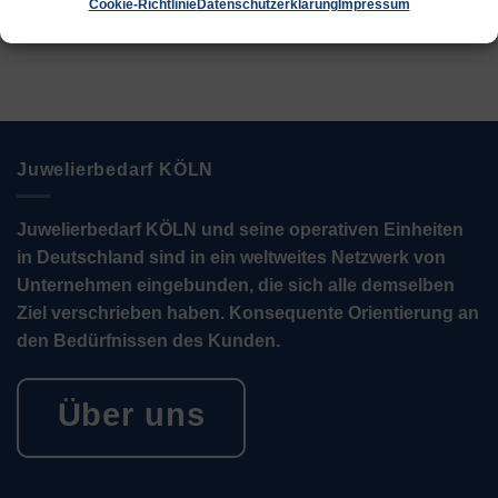
Cookie-Richtlinie
Datenschutzerklärung
Impressum
Juwelierbedarf KÖLN
Juwelierbedarf KÖLN und seine operativen Einheiten
in Deutschland sind in ein weltweites Netzwerk von
Unternehmen eingebunden, die sich alle demselben
Ziel verschrieben haben. Konsequente Orientierung an
den Bedürfnissen des Kunden.
Über uns