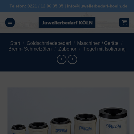
Zum
Telefon: 0221 / 12 06 35 35 | info@juwelierbedarf-koeln.de
Inhalt
springen
Start
/
Goldschmiedebedarf
/
Maschinen / Geräte
/
Brenn- Schmelzöfen
/
Zubehör
/
Tiegel mit Isolierung