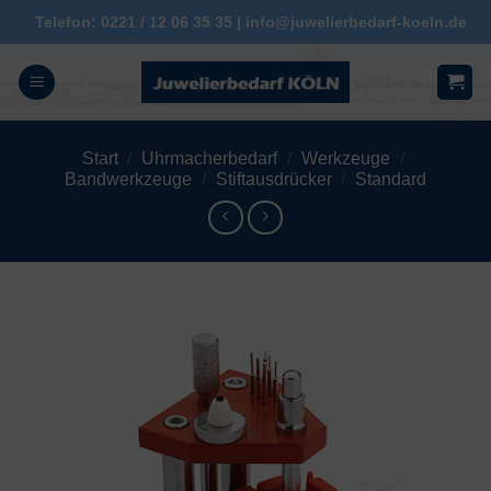
Zum
Telefon: 0221 / 12 06 35 35 | info@juwelierbedarf-koeln.de
Inhalt
springen
Start
/
Uhrmacherbedarf
/
Werkzeuge
/
Bandwerkzeuge
/
Stiftausdrücker
/
Standard