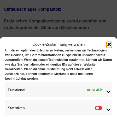
Stiftausschläger Kompaktolz
Praktisches Kompaktwerkzeug zum Ausstoßen und
Aufschrauben der Stifte von Metallbändern
Lieferumfang:
Cookie-Zustimmung verwalten
Um dir ein optimales Erlebnis zu bieten, verwenden wir Technologien
Ständer mit Bandaufnahme
wie Cookies, um Geräteinformationen zu speichern und/oder darauf
zuzugreifen. Wenn du diesen Technologien zustimmst, können wir Daten
Satz Ausstoßstifte (6 Stk.)
wie das Surfverhalten oder eindeutige IDs auf dieser Website
verarbeiten. Wenn du deine Zustimmung nicht erteilst oder
Stifthalter zur Aufnahme der Ausstoßstifte
zurückziehst, können bestimmte Merkmale und Funktionen
Schlitzschraubendreher mit Gegenstück für
beeinträchtigt werden.
Schraubstege
Funktional
Immer aktiv
Statistiken
Statisti