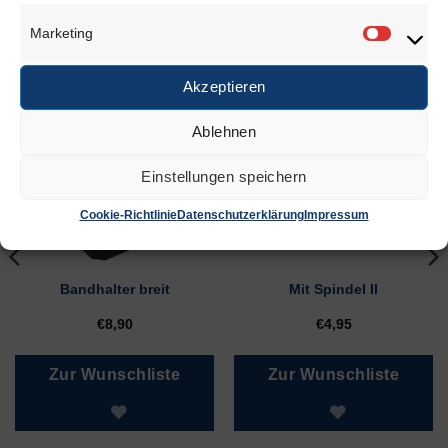
Marketing
Marketi
Akzeptieren
ÄHNLICHE PRODUKTE
Ablehnen
Einstellungen speichern
Cookie-Richtlinie
Datenschutzerklärung
Impressum
Bandhalter breit
Mit Spindel II
€
8,90
€
4,95
Zur Wunschliste
Zur Wunschliste