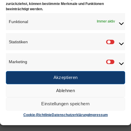
zurückziehst, können bestimmte Merkmale und Funktionen
beeinträchtigt werden.
Funktional
Immer aktiv
DAS KÖNNTE DIR AUCH GEFALLEN …
Statistiken
Statisti
Marketing
Marketi
Armband
Armband
Akzeptieren
€
0,85
€
1,19
Ablehnen
Zur Wunschliste
Zur Wunschliste
Einstellungen speichern
Cookie-Richtlinie
Datenschutzerklärung
Impressum