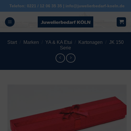
Zum
Telefon: 0221 / 12 06 35 35 | info@juwelierbedarf-koeln.de
Inhalt
springen
Start
/
Marken
/
YA & KA Etui
/
Kartonagen
/
JK 150
Serie