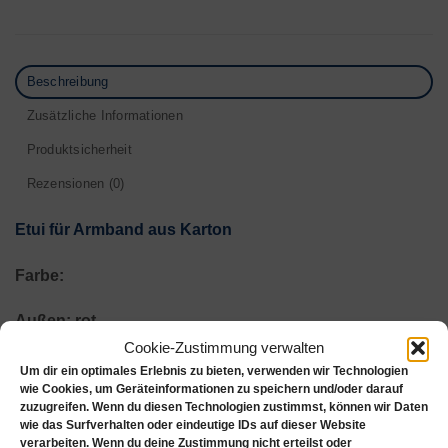
Beschreibung
Zusätzliche Informationen
Produktsicherheit
Rezensionen (0)
Etui für Armband aus Karton
Farbe
:
Außen: rot
Innen: weiß
Cookie-Zustimmung verwalten
Um dir ein optimales Erlebnis zu bieten, verwenden wir Technologien
wie Cookies, um Geräteinformationen zu speichern und/oder darauf
Maße (LxBxH): 220 x 45 x 26mm
zuzugreifen. Wenn du diesen Technologien zustimmst, können wir Daten
wie das Surfverhalten oder eindeutige IDs auf dieser Website
verarbeiten. Wenn du deine Zustimmung nicht erteilst oder