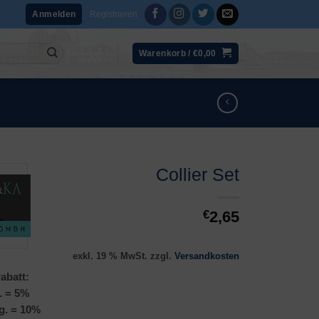
Registrieren
Anmelden
Warenkorb /
€
0,00
Collier Set
€
2,65
exkl. 19 % MwSt.
zzgl.
Versandkosten
abatt:
. = 5%
g. = 10%