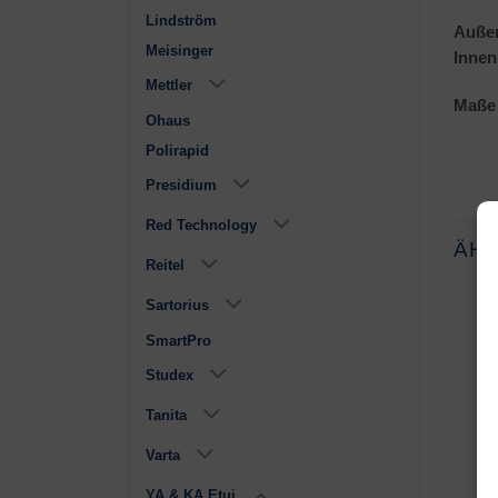
Lindström
Außen
Meisinger
Innen
Mettler
Maße 
Ohaus
Polirapid
Presidium
Red Technology
ÄH
Reitel
Sartorius
SmartPro
Studex
Tanita
Varta
Armband
Universal
€
1,85
€
1,50
YA & KA Etui