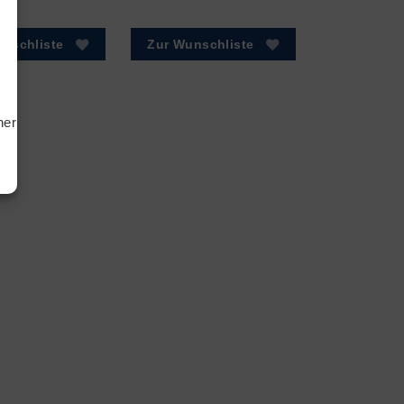
tiken
nschliste
Zur Wunschliste
ting
hern