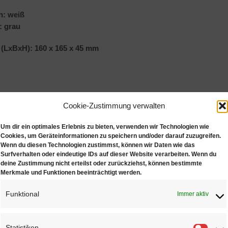
: weiß
: grau
(LxBxH): 160 x 165 x 45 mm
Cookie-Zustimmung verwalten
NLICHE PRODUKTE
Um dir ein optimales Erlebnis zu bieten, verwenden wir Technologien wie
Cookies, um Geräteinformationen zu speichern und/oder darauf zuzugreifen.
Wenn du diesen Technologien zustimmst, können wir Daten wie das
Surfverhalten oder eindeutige IDs auf dieser Website verarbeiten. Wenn du
deine Zustimmung nicht erteilst oder zurückziehst, können bestimmte
Merkmale und Funktionen beeinträchtigt werden.
Funktional
Immer aktiv
Trauringe
Collier Set
€
0,95
€
2,35
Statistiken