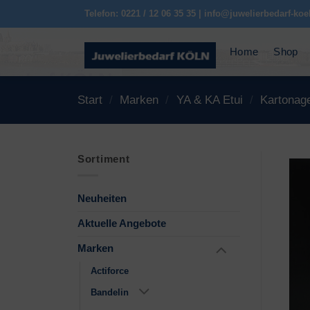
Zum
Telefon: 0221 / 12 06 35 35 | info@juwelierbedarf-koe
Inhalt
springen
Home
Shop
Start
/
Marken
/
YA & KA Etui
/
Kartonag
Sortiment
Neuheiten
Aktuelle Angebote
Marken
Actiforce
Bandelin