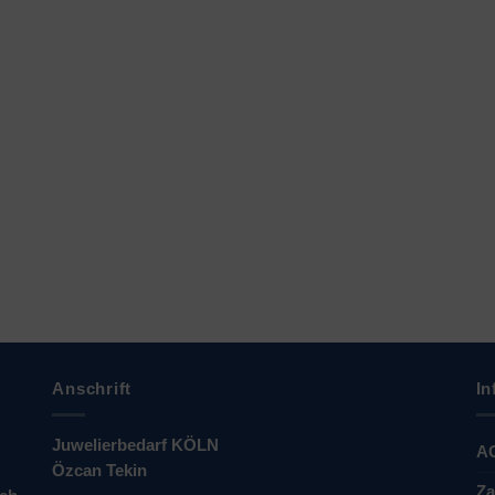
Anschrift
In
Juwelierbedarf KÖLN
A
Özcan Tekin
Za