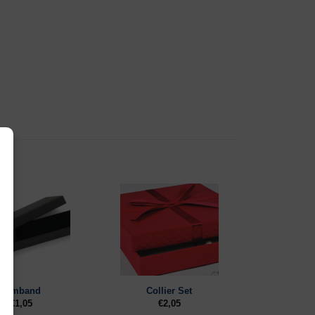
Armband
Collier Set
€
1,05
€
2,05