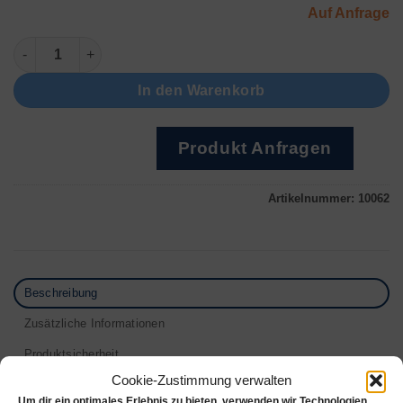
Auf Anfrage
Armreifen mit 12 Matritzen Menge
In den Warenkorb
Produkt Anfragen
Artikelnummer:
10062
Beschreibung
Zusätzliche Informationen
Produktsicherheit
Cookie-Zustimmung verwalten
Rezensionen (0)
Um dir ein optimales Erlebnis zu bieten, verwenden wir Technologien