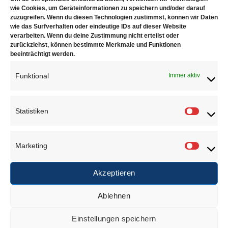
wie Cookies, um Geräteinformationen zu speichern und/oder darauf
Durston Armreifenweitenänderungsmaschine mit 12
zuzugreifen. Wenn du diesen Technologien zustimmst, können wir Daten
Matritzen
wie das Surfverhalten oder eindeutige IDs auf dieser Website
verarbeiten. Wenn du deine Zustimmung nicht erteilst oder
Mit diesem einfach zu bedienenden Armreif-Stretcher
zurückziehst, können bestimmte Merkmale und Funktionen
beeinträchtigt werden.
können Sie ihn mit ein paar Zügen am Griff vergrößern.
Dieses Werkzeug ist effektiv für Nichteisen- und
Funktional
Immer aktiv
Nichtedelmetalle, die Sechs-Spline-Matrizen
verwenden.
Das Set enthält sechs runde und sechs
ovale Matrizen, die Ihnen eine große Auswahl an
Statistiken
Statisti
Größenoptionen bieten.
Jede Form ist zur einfachen
Aufbewahrung in einem eigenen Fach organisiert.
Marketing
Marketi
Der Körper des Armreifs ist aus pulverbeschichtetem
Gusseisen gefertigt, um eine lange Lebensdauer zu
Akzeptieren
gewährleisten.
In den Sockel wurden vier Senklöcher
gebohrt, damit er einfach auf Ihrer Arbeitsfläche
Ablehnen
montiert werden kann.
Einstellungen speichern