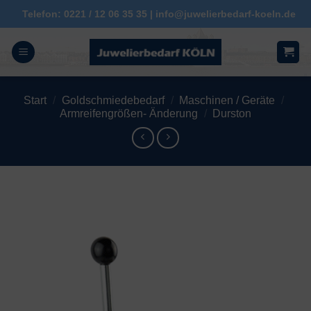
Zum
Telefon: 0221 / 12 06 35 35 | info@juwelierbedarf-koeln.de
Inhalt
springen
Start
/
Goldschmiedebedarf
/
Maschinen / Geräte
/
Armreifengrößen- Änderung
/
Durston