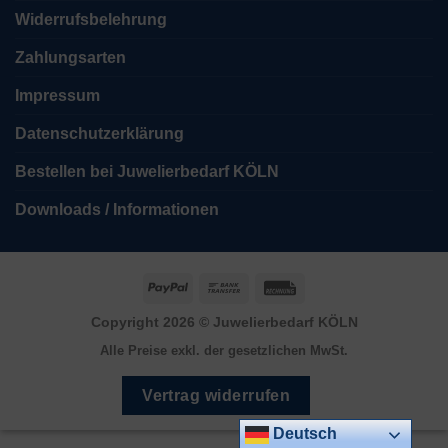
Widerrufsbelehrung
Zahlungsarten
Impressum
Datenschutzerklärung
Bestellen bei Juwelierbedarf KÖLN
Downloads / Informationen
PayPal
Bank
Rechung
Transfer
Copyright 2026 ©
Juwelierbedarf KÖLN
Alle Preise exkl. der gesetzlichen MwSt.
Vertrag widerrufen
Deutsch