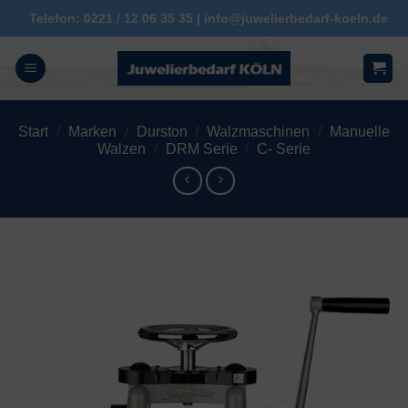
Zum
Telefon: 0221 / 12 06 35 35 | info@juwelierbedarf-koeln.de
Inhalt
springen
Start
/
Marken
/
Durston
/
Walzmaschinen
/
Manuelle
Walzen
/
DRM Serie
/
C- Serie