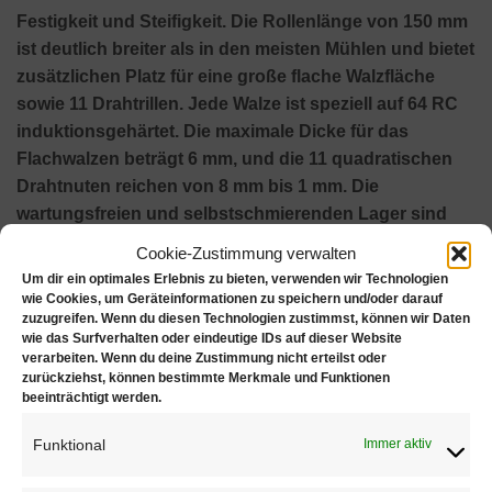
Festigkeit und Steifigkeit. Die Rollenlänge von 150 mm
ist deutlich breiter als in den meisten Mühlen und bietet
zusätzlichen Platz für eine große flache Walzfläche
sowie 11 Drahtrillen. Jede Walze ist speziell auf 64 RC
induktionsgehärtet. Die maximale Dicke für das
Flachwalzen beträgt 6 mm, und die 11 quadratischen
Drahtnuten reichen von 8 mm bis 1 mm. Die
wartungsfreien und selbstschmierenden Lager sind
mit einer Kunststoffabdeckung geschützt und stützen
Cookie-Zustimmung verwalten
die Rollen, die für ein perfektes Finish unerlässlich
Um dir ein optimales Erlebnis zu bieten, verwenden wir Technologien
sind. Die Mühle enthält auch vier halbrunde
wie Cookies, um Geräteinformationen zu speichern und/oder darauf
zuzugreifen. Wenn du diesen Technologien zustimmst, können wir Daten
Seitenverlängerungen von 4, 3, 2 und 1,5 mm. Jede
wie das Surfverhalten oder eindeutige IDs auf dieser Website
Rolle wird mühelos mit Durstons branchenführendem
verarbeiten. Wenn du deine Zustimmung nicht erteilst oder
5-1-Getriebe hergestellt, das für sanfte Kraft und
zurückziehst, können bestimmte Merkmale und Funktionen
beeinträchtigt werden.
Übergang in jeder Umdrehung sorgt. Zu den
Sicherheitsmerkmalen gehört ein Kunststoffformteil,
Funktional
Immer aktiv
das die oberen Zahnräder abdeckt. Dieses Walzwerk ist
für den Hochleistungsschmuckhersteller gedacht, der