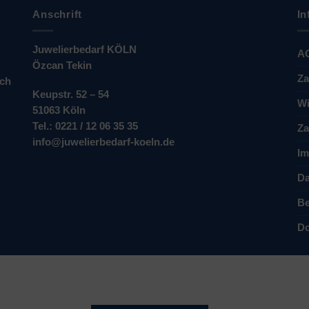
Anschrift
In
Juwelierbedarf KÖLN
A
Özcan Tekin
Za
ich
Keupstr. 52 – 54
Wi
51063 Köln
Tel.: 0221 / 12 06 35 35
Za
info@juwelierbedarf-koeln.de
Im
Da
Be
Do