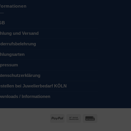
formationen
GB
hlung und Versand
derrufsbelehrung
hlungsarten
pressum
tenschutzerklärung
stellen bei Juwelierbedarf KÖLN
wnloads / Informationen
PayPal
Bank
Rechung
Transfer