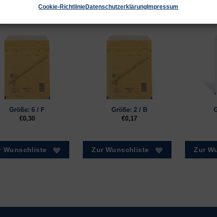
Cookie-Richtlinie
Datenschutzerklärung
Impressum
NLICHE PRODUKTE
Größe: 6 / F
Größe: 2 / B
G
€
0,30
€
0,17
r Wunschliste
Zur Wunschliste
Zur Wu