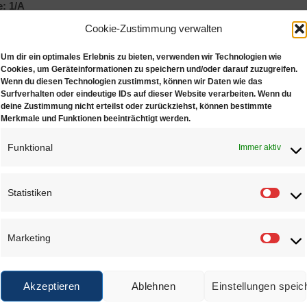
: 1/A
Cookie-Zustimmung verwalten
Um dir ein optimales Erlebnis zu bieten, verwenden wir Technologien wie
Cookies, um Geräteinformationen zu speichern und/oder darauf zuzugreifen.
Wenn du diesen Technologien zustimmst, können wir Daten wie das
 KÖNNTE DIR AUCH GEFALLEN …
Surfverhalten oder eindeutige IDs auf dieser Website verarbeiten. Wenn du
deine Zustimmung nicht erteilst oder zurückziehst, können bestimmte
Merkmale und Funktionen beeinträchtigt werden.
Funktional
Immer aktiv
Statistiken
Statis
Größe: 1 / A
Marketing
€
0,15
Marke
 Wunschliste
Akzeptieren
Ablehnen
Einstellungen speic