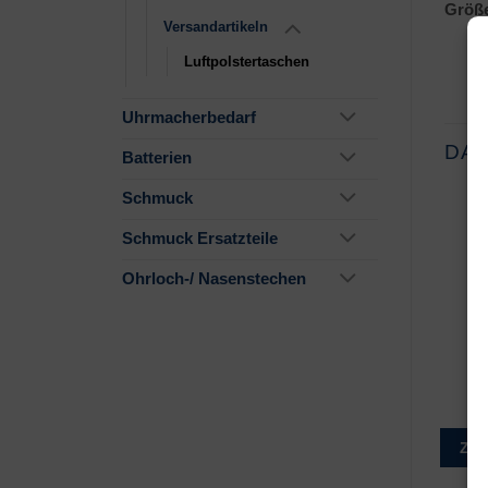
Größe
Versandartikeln
Luftpolstertaschen
Uhrmacherbedarf
DAS
Batterien
Schmuck
Schmuck Ersatzteile
Ohrloch-/ Nasenstechen
Zur