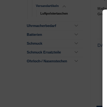
Versandartikeln
Maße
Luftpolstertaschen
Größe
Uhrmacherbedarf
Batterien
Schmuck
DAS
Schmuck Ersatzteile
Ohrloch-/ Nasenstechen