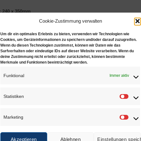
: 240 x 350mm
: 6/F
Cookie-Zustimmung verwalten
Um dir ein optimales Erlebnis zu bieten, verwenden wir Technologien wie
Cookies, um Geräteinformationen zu speichern und/oder darauf zuzugreifen.
Wenn du diesen Technologien zustimmst, können wir Daten wie das
Surfverhalten oder eindeutige IDs auf dieser Website verarbeiten. Wenn du
deine Zustimmung nicht erteilst oder zurückziehst, können bestimmte
 KÖNNTE DIR AUCH GEFALLEN …
Merkmale und Funktionen beeinträchtigt werden.
Funktional
Immer aktiv
Statistiken
Statis
Marketing
Größe: 6 / F
Marke
€
0,30
Akzeptieren
Ablehnen
Einstellungen speic