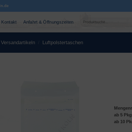
ln.de
Suchen
Kontakt
Anfahrt & Öffnungszeiten
nach:
Versandartikeln
/
Luftpolstertaschen
Mengenr
ab 5 Pkg
ab 10 Pk