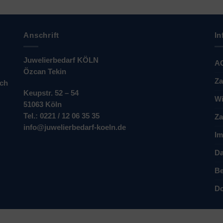
Anschrift
In
Juwelierbedarf KÖLN
A
Özcan Tekin
Za
ich
Keupstr. 52 – 54
Wi
51063 Köln
Tel.: 0221 / 12 06 35 35
Za
info@juwelierbedarf-koeln.de
Im
Da
Be
Do