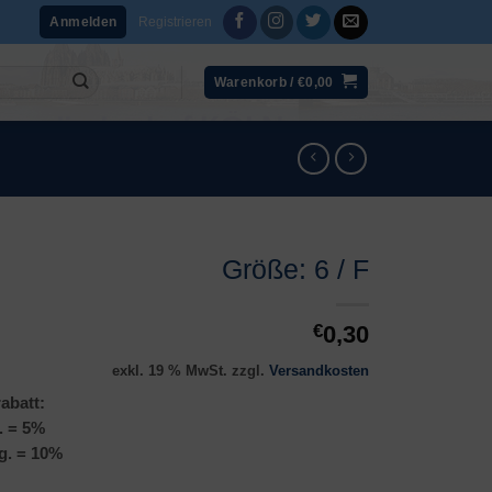
Registrieren
Anmelden
Warenkorb /
€
0,00
Größe: 6 / F
€
0,30
exkl. 19 % MwSt.
zzgl.
Versandkosten
abatt:
. = 5%
g. = 10%