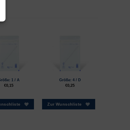
röße: 1 / A
Größe: 4 / D
€
0,15
€
0,25
nschliste
Zur Wunschliste