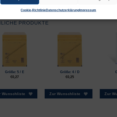
 Wunschliste
Cookie-Richtlinie
Datenschutzerklärung
Impressum
NLICHE PRODUKTE
Größe: 5 / E
Größe: 4 / D
G
€
0,27
€
0,25
r Wunschliste
Zur Wunschliste
Zur Wu