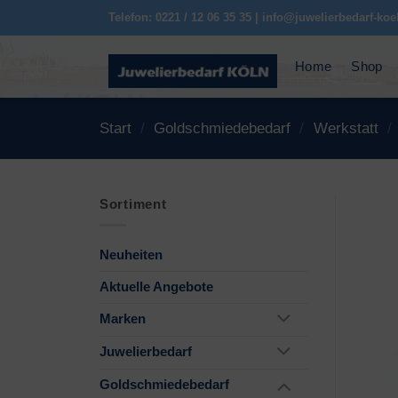
Zum
Telefon: 0221 / 12 06 35 35 | info@juwelierbedarf-koe
Inhalt
springen
Home
Shop
Start
/
Goldschmiedebedarf
/
Werkstatt
/
Sortiment
Neuheiten
Aktuelle Angebote
Marken
Juwelierbedarf
Goldschmiedebedarf