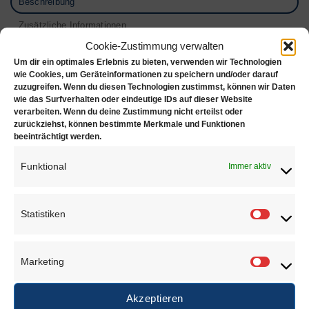
Beschreibung
Zusätzliche Informationen
Cookie-Zustimmung verwalten
Rezensionen (0)
Um dir ein optimales Erlebnis zu bieten, verwenden wir Technologien
wie Cookies, um Geräteinformationen zu speichern und/oder darauf
Maße:
zuzugreifen. Wenn du diesen Technologien zustimmst, können wir Daten
wie das Surfverhalten oder eindeutige IDs auf dieser Website
Höhe: 335 mm
verarbeiten. Wenn du deine Zustimmung nicht erteilst oder
zurückziehst, können bestimmte Merkmale und Funktionen
Breite: 240 mm
beeinträchtigt werden.
Tiefe: 160 mm
Funktional
Immer aktiv
Statistiken
Statisti
ÄHNLICHE PRODUKTE
Marketing
Marketi
Akzeptieren