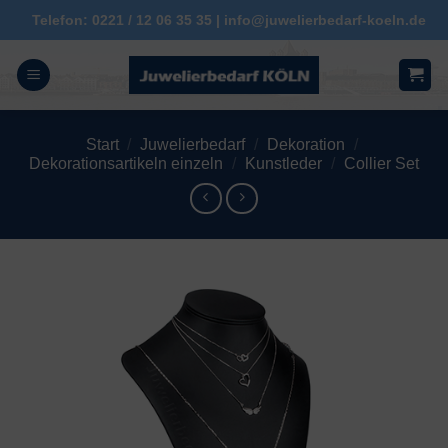
Zum
Telefon: 0221 / 12 06 35 35 | info@juwelierbedarf-koeln.de
Inhalt
springen
Start
/
Juwelierbedarf
/
Dekoration
/
Dekorationsartikeln einzeln
/
Kunstleder
/
Collier Set