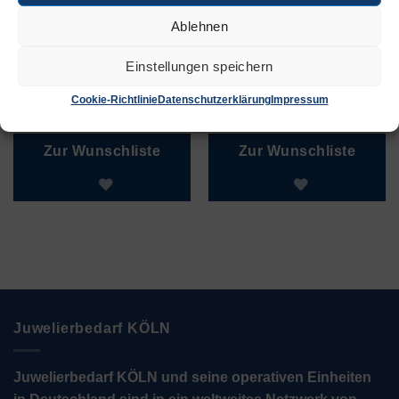
Ablehnen
Einstellungen speichern
Ohrringe extra
Armband 7300
Hoch 4060
Cookie-Richtlinie
Datenschutzerklärung
Impressum
€
5,50
€
7,35
Zur Wunschliste
Zur Wunschliste
Juwelierbedarf KÖLN
Juwelierbedarf KÖLN und seine operativen Einheiten