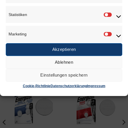
(durchgestrichene Mülltonne und einem chemischen
Symbol; Einstufung als schadstoffhaltig
Statistiken
Statisti
ausschlaggebenden Schwermetalls) versehen.
Bedeutung der Symbole:
Marketing
Marketi
Pb = enthält Blei
Cd = enthält Cadmium
Akzeptieren
Hg = enthält Quecksilber
Ablehnen
Einstellungen speichern
ÄHNLICHE PRODUKTE
Cookie-Richtlinie
Datenschutzerklärung
Impressum