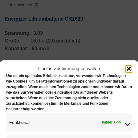
Rezensionen (0)
Energizer Lithiumbatterie CR1620
Spannung: 3.0V
Größe: 16.0 x 12.0 mm (d x h)
Kapazität: 80 mAh
Hinweis zur Entsorgung der Batterien (BattG)
Cookie-Zustimmung verwalten
Um dir ein optimales Erlebnis zu bieten, verwenden wir Technologien
Batterien dürfen nicht mit Hausmüll entsorgt werden.
wie Cookies, um Geräteinformationen zu speichern und/oder darauf
Verbraucher sind gesetzlich verpflichtet die
zuzugreifen. Wenn du diesen Technologien zustimmst, können wir Daten
gebrauchten Batterien bei öffentlichen Sammelstellen
wie das Surfverhalten oder eindeutige IDs auf dieser Website
verarbeiten. Wenn du deine Zustimmung nicht erteilst oder
zu entsorgen. Sie können die von uns erworbenen
zurückziehst, können bestimmte Merkmale und Funktionen
Batterien (frankiert) auch an uns zurücksenden.
beeinträchtigt werden.
Schadstoffhaltige Batterien sind mit einem Zeichen
Funktional
Immer aktiv
(durchgestrichene Mülltonne und einem chemischen
Symbol; Einstufung als schadstoffhaltig