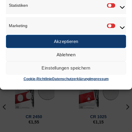
ausschlaggebenden Schwermetalls) versehen.
Statistiken
Statisti
Bedeutung der Symbole:
Pb = enthält Blei
Marketing
Cd = enthält Cadmium
Marketi
Hg = enthält Quecksilber
Akzeptieren
Ablehnen
ÄHNLICHE PRODUKTE
Einstellungen speichern
Cookie-Richtlinie
Datenschutzerklärung
Impressum
CR 2450
CR 1025
€
1,55
€
1,15