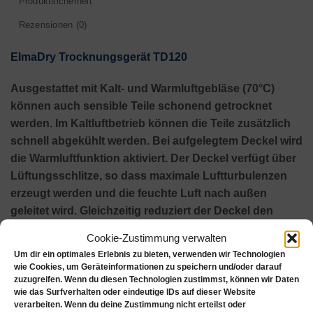
Produktsicherheit
Rezensionen (0)
ElmaDry Trocknungsgerät TD120
Ausgestattet mit
Kalt- und Warmluftgebläse (70°C)
können auch sensible Teile schonend getrocknet
werden. Im Kaltluftbetrieb können die Teile zusätzlich
schnell abgekühlt werden. Bei aufgelegtem Deckel wird
die Warmluftfunktion aktiviert. Der Deckel verfügt über
Lüftungsschlitze, so dass maximale Luftturbulenzen
erzeugt werden und die feuchte Luft nach außen
geleitet wird. Gleichzeitig reduziert der Deckel den
Energieverbrauch.
Cookie-Zustimmung verwalten
Um dir ein optimales Erlebnis zu bieten, verwenden wir Technologien
Der
Staubfilter
an der Bodenunterseite ist
wie Cookies, um Geräteinformationen zu speichern und/oder darauf
auswechselbar und verhindert eine
zuzugreifen. Wenn du diesen Technologien zustimmst, können wir Daten
wie das Surfverhalten oder eindeutige IDs auf dieser Website
Neuverschmutzung der gereinigten Teile über Staub in
verarbeiten. Wenn du deine Zustimmung nicht erteilst oder
der Raumluft.