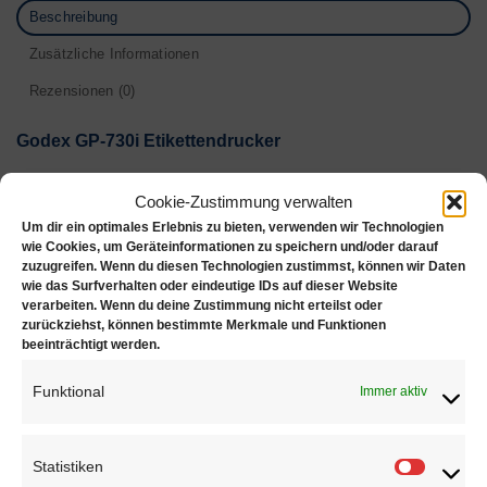
Beschreibung
Zusätzliche Informationen
Rezensionen (0)
Godex GP-730i Etikettendrucker
Die Godex GP-730i Desktopdrucker mit 300 dpi sind
Cookie-Zustimmung verwalten
die schnellen, flexiblen Etikettendrucker mit einer
Um dir ein optimales Erlebnis zu bieten, verwenden wir Technologien
besonders benutzerfreundlichen Bedienoberfläche
wie Cookies, um Geräteinformationen zu speichern und/oder darauf
zuzugreifen. Wenn du diesen Technologien zustimmst, können wir Daten
dank TFT-LCD Farbdisplay. Leistungsstark und
wie das Surfverhalten oder eindeutige IDs auf dieser Website
einfach zu bedienen, eignen sich die GP-730
verarbeiten. Wenn du deine Zustimmung nicht erteilst oder
zurückziehst, können bestimmte Merkmale und Funktionen
Etikettendrucker hervorragend für den Einsatz im
beeinträchtigt werden.
Handel und in der Industrie. Die kompakten Geräte
arbeiten im Thermodirekt- und Thermotransferdruck
Funktional
Immer aktiv
und sind mit einer innovativen „C“-Taste zum
einfachen Kalibrieren sowie mit mehreren
Schnittstellen (seriell, USB 2.0, USB Host und Ethernet)
Statistiken
Statisti