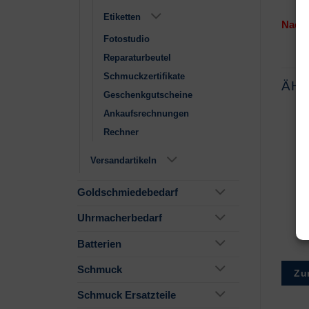
Etiketten
Nachf
Fotostudio
Reparaturbeutel
Schmuckzertifikate
ÄH
Geschenkgutscheine
Ankaufsrechnungen
Rechner
Versandartikeln
Goldschmiedebedarf
Uhrmacherbedarf
Batterien
Schmuck
Zu
Schmuck Ersatzteile