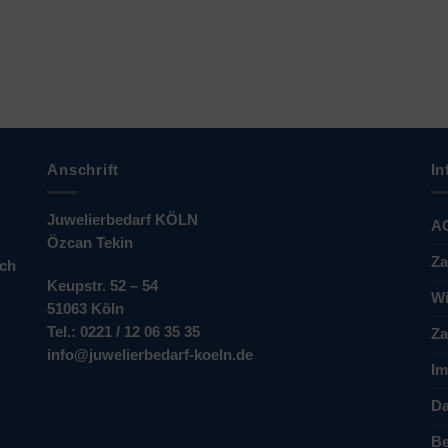
Anschrift
In
Juwelierbedarf KÖLN
A
Özcan Tekin
Za
ich
Keupstr. 52 – 54
Wi
51063 Köln
Tel.: 0221 / 12 06 35 35
Za
info@juwelierbedarf-koeln.de
Im
Da
Be