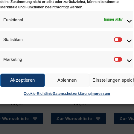
deine Zustimmung nicht erteilst oder zurückziehst, können bestimmte
Merkmale und Funktionen beeinträchtigt werden.
olgemodell für Zebra GX430t
Funktional
Immer aktiv
NLICHE PRODUKTE
Statistiken
Statis
Marketing
Marke
Akzeptieren
Ablehnen
Einstellungen speic
Folie, 22x10mm,
Folie, 22x10mm,
Go
Cookie-Richtlinie
Datenschutzerklärung
Impressum
Steg 35m2
Steg 40mm
€
49,90
€
49,90
r Wunschliste
Zur Wunschliste
Zur Wu