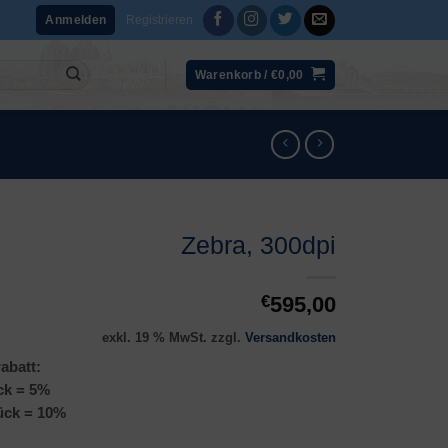
Registrieren
Anmelden
Warenkorb /
€
0,00
Zebra, 300dpi
€
595,00
exkl. 19 % MwSt.
zzgl.
Versandkosten
abatt:
ck = 5%
ück = 10%