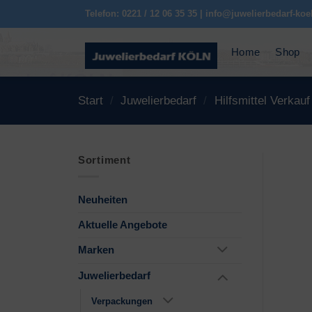
Zum
Telefon: 0221 / 12 06 35 35 | info@juwelierbedarf-koe
Inhalt
springen
Home
Shop
Start
/
Juwelierbedarf
/
Hilfsmittel Verkauf
Sortiment
Neuheiten
Aktuelle Angebote
Marken
Juwelierbedarf
Verpackungen