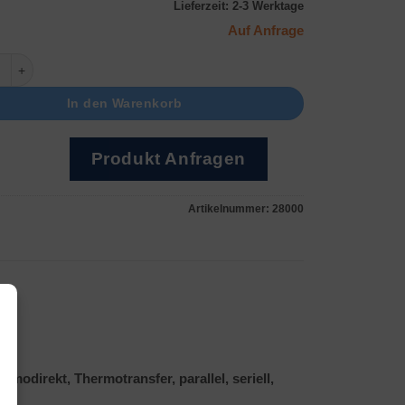
Lieferzeit:
2-3 Werktage
Auf Anfrage
0dpi Menge
In den Warenkorb
Produkt Anfragen
Artikelnummer:
28000
modirekt, Thermotransfer, parallel, seriell,