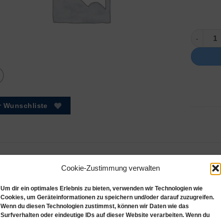
Zebra, 30
r Wunschliste
hreibung
Zusätzliche Informationen
Rezensionen (0)
Cookie-Zustimmung verwalten
 ZD621t Etikettendrucker
Um dir ein optimales Erlebnis zu bieten, verwenden wir Technologien wie
Cookies, um Geräteinformationen zu speichern und/oder darauf zuzugreifen.
Wenn du diesen Technologien zustimmst, können wir Daten wie das
opdrucker Zebra ZD621t 300 dpi, Basisgerät mit Abreißkante, Ther
Surfverhalten oder eindeutige IDs auf dieser Website verarbeiten. Wenn du
Flathead, inkl. Basis-Etikettensoftware, 1 Jahr Garantie