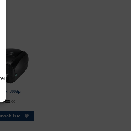
tiken
ting
hern
dex, 300dpi
€
499,00
nschliste