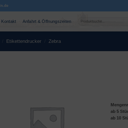
ln.de
Suchen
Kontakt
Anfahrt & Öffnungszeiten
nach:
/
Etikettendrucker
/
Zebra
Mengenr
ab 5 Stü
ab 10 St