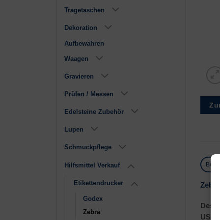
Tragetaschen
Dekoration
Aufbewahren
Waagen
Gravieren
Prüfen / Messen
Zu
Edelsteine Zubehör
Lupen
Schmuckpflege
Besc
Hilfsmittel Verkauf
Etikettendrucker
Zebra
Godex
Deskt
Zebra
USB, 