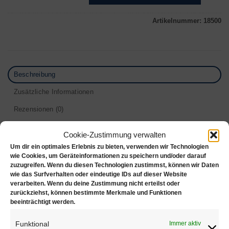
Artikelnummer:
18500
Beschreibung
Zusätzliche Informationen
Rezensionen (0)
Gepolsterter Hocker mit Fußstütze
Cookie-Zustimmung verwalten
Um dir ein optimales Erlebnis zu bieten, verwenden wir Technologien
Dieser Hocker bietet einen bequemen und funktionalen
wie Cookies, um Geräteinformationen zu speichern und/oder darauf
zuzugreifen. Wenn du diesen Technologien zustimmst, können wir Daten
Sitz, der sich ideal für Juweliere, Gold- +
wie das Surfverhalten oder eindeutige IDs auf dieser Website
Silberschmiede und Uhrmacher eignet. Dieser
verarbeiten. Wenn du deine Zustimmung nicht erteilst oder
zurückziehst, können bestimmte Merkmale und Funktionen
verstellbare Hocker verfügt über einen eingebauten
beeinträchtigt werden.
pneumatischen Lift, der den Sitz von einer Höhe von
55 cm auf 74 cm anhebt und es Ihnen ermöglicht, die
Funktional
Immer aktiv