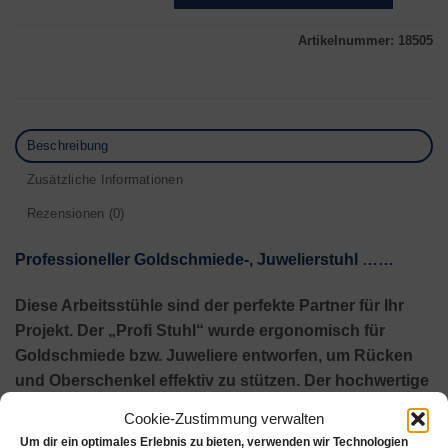
Artikelnummer:
18505
Beschreibung
Zusätzliche Informationen
Rezensionen (0)
Professioneller Goldschmiede-, Juwelierstuhl ……
Diese Arbeitsstühle sind der perfekte Partner für Ihr
Projekt. Der „Profi Stuhl“ wurde ergonomisch für
Goldschmiede bzw. Juweliere entworfen, um Rücken
und Oberschenkel effektiv zu stützen. Der hochwertige
geformte Sitz sorgt für Langlebigkeit sowie Komfort
Cookie-Zustimmung verwalten
und Stil. Tatsächlich verfügt dieser professionelle Stuhl
Um dir ein optimales Erlebnis zu bieten, verwenden wir Technologien