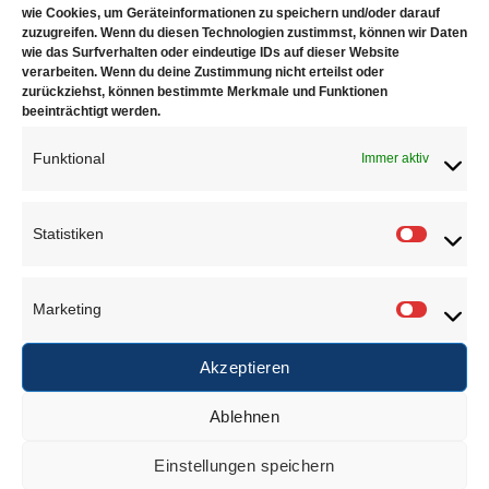
über eine achtstündige Sitzbescheinigung. Der Sitz hat
wie Cookies, um Geräteinformationen zu speichern und/oder darauf
zuzugreifen. Wenn du diesen Technologien zustimmst, können wir Daten
eine flexible Hubhöhe von 48 cm bis 57 cm und
wie das Surfverhalten oder eindeutige IDs auf dieser Website
zusätzlich eine Neigungs- und Felsposition oder die
verarbeiten. Wenn du deine Zustimmung nicht erteilst oder
Position kann fixiert werden. Die Räder stellen sicher,
zurückziehst, können bestimmte Merkmale und Funktionen
beeinträchtigt werden.
dass Sie den Stuhl schnell und einfach einsetzen
können, was auch immer Sie tun.
Funktional
Immer aktiv
Gewicht: 12.5 kg
Statistiken
Statisti
Marketing
Marketi
Klicke hier, um Marketing-Cookies zu
akzeptieren und diesen Inhalt zu
Akzeptieren
aktivieren
Ablehnen
Einstellungen speichern