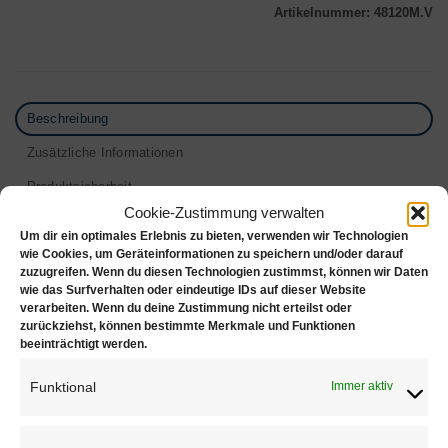
Artikelnummer:
48120M.V
Beschreibung
Zusätzliche Informationen
Produktsicherheit
Cookie-Zustimmung verwalten
Rezensionen (0)
Um dir ein optimales Erlebnis zu bieten, verwenden wir Technologien
wie Cookies, um Geräteinformationen zu speichern und/oder darauf
Studex Erstohrstecker Mini Kugel
zuzugreifen. Wenn du diesen Technologien zustimmst, können wir Daten
wie das Surfverhalten oder eindeutige IDs auf dieser Website
verarbeiten. Wenn du deine Zustimmung nicht erteilst oder
Größe: 2.8mm
zurückziehst, können bestimmte Merkmale und Funktionen
Farbe: Vergoldet
beeinträchtigt werden.
Material: Chirurgenstahl
Funktional
Immer aktiv
Eigenschaften:
Nickelfrei, steril und antiallergisch