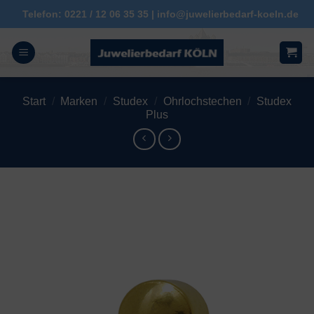
Zum
Telefon: 0221 / 12 06 35 35 | info@juwelierbedarf-koeln.de
Inhalt
springen
Start
/
Marken
/
Studex
/
Ohrlochstechen
/
Studex
Plus