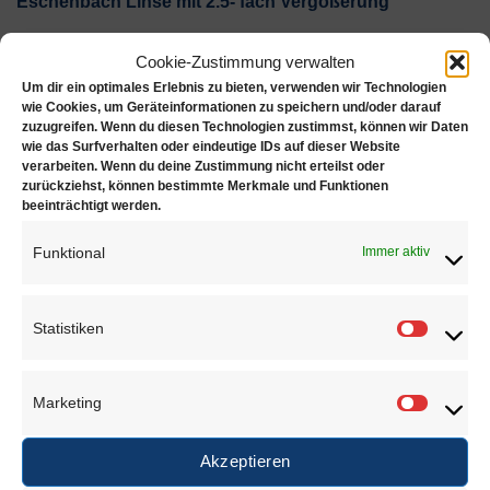
Eschenbach Linse mit 2.5- fach Vergößerung
Arbeitsabstand: ca. 180mm
Cookie-Zustimmung verwalten
Um dir ein optimales Erlebnis zu bieten, verwenden wir Technologien
Eigenschaften:
wie Cookies, um Geräteinformationen zu speichern und/oder darauf
zuzugreifen. Wenn du diesen Technologien zustimmst, können wir Daten
wie das Surfverhalten oder eindeutige IDs auf dieser Website
®
Plankonvexe PXM
-Leichtlinse für randscharfe,
verarbeiten. Wenn du deine Zustimmung nicht erteilst oder
verzeichnungsfreie Abbildung.
zurückziehst, können bestimmte Merkmale und Funktionen
beeinträchtigt werden.
Linsen auch in verschiedenen Vergrößerungen
Funktional
Immer aktiv
erhältlich (1.7- fach, 2.0- fach, 3.0- fach)
Statistiken
Statisti
ÄHNLICHE PRODUKTE
Marketing
Marketi
Akzeptieren