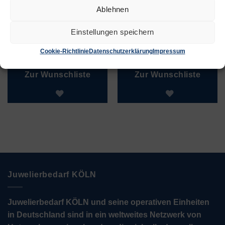
Ablehnen
Einstellungen speichern
ErsatzLinse
laboComfort 1.7x
laboComfort 3.0x
Cookie-Richtlinie
Datenschutzerklärung
Impressum
€
34,90
€
84,90
Zur Wunschliste
Zur Wunschliste
Juwelierbedarf KÖLN
Juwelierbedarf KÖLN und seine operativen Einheiten
in Deutschland sind in ein weltweites Netzwerk von