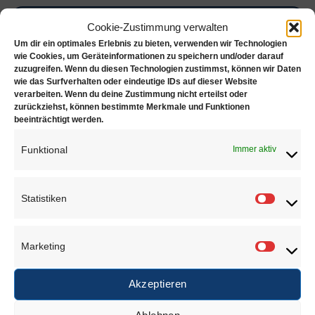
Beschreibung
Cookie-Zustimmung verwalten
Zusätzliche Informationen
Um dir ein optimales Erlebnis zu bieten, verwenden wir Technologien
wie Cookies, um Geräteinformationen zu speichern und/oder darauf
zuzugreifen. Wenn du diesen Technologien zustimmst, können wir Daten
Optivisor Kopfbandlupe mit 2.75- fach Vergößerungs-
wie das Surfverhalten oder eindeutige IDs auf dieser Website
Linse
verarbeiten. Wenn du deine Zustimmung nicht erteilst oder
zurückziehst, können bestimmte Merkmale und Funktionen
beeinträchtigt werden.
Linsen auch in verschiedenen Vergrößerungen
erhältlich
Funktional
Immer aktiv
Statistiken
ÄHNLICHE PRODUKTE
Statisti
Marketing
Marketi
Akzeptieren