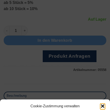
ab 5 Stück = 5%
ab 10 Stück = 10%
Auf Lager
ErsatzLinse Optivisor 7 (2.75x) Menge
In den Warenkorb
Produkt Anfragen
Artikelnummer:
05558
Beschreibung
Zusätzliche Informationen
Cookie-Zustimmung verwalten