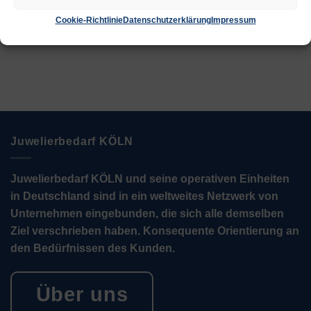
Zur Wunschliste
Zur Wunschliste
Cookie-Richtlinie
Datenschutzerklärung
Impressum
Juwelierbedarf KÖLN
Juwelierbedarf KÖLN und seine operativen Einheiten
in Deutschland sind in ein weltweites Netzwerk von
Unternehmen eingebunden, die sich alle demselben
Ziel verschrieben haben. Konsequente Orientierung an
den Bedürfnissen des Kunden.
Über uns