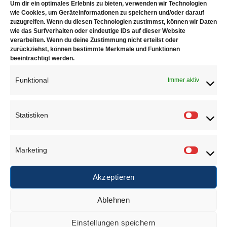
Um dir ein optimales Erlebnis zu bieten, verwenden wir Technologien
2.75- fach Linse für Optivisor Kopfbandlupe
wie Cookies, um Geräteinformationen zu speichern und/oder darauf
zuzugreifen. Wenn du diesen Technologien zustimmst, können wir Daten
wie das Surfverhalten oder eindeutige IDs auf dieser Website
Linsen auch in verschiedenen Vergrößerungen
verarbeiten. Wenn du deine Zustimmung nicht erteilst oder
erhältlich
zurückziehst, können bestimmte Merkmale und Funktionen
beeinträchtigt werden.
Funktional
Immer aktiv
ÄHNLICHE PRODUKTE
Statistiken
Statisti
Marketing
Marketi
Akzeptieren
ErsatzLinse
Optivisor 3
laboComfort 2.0x
(1.75x)
Ablehnen
€
34,90
€
72,90
Einstellungen speichern