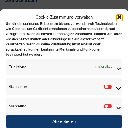
Lötblock Skam
Feuer- und hitzefeste, asbestfreie Lötunterlage für alle
Cookie-Zustimmung verwalten
Schweiß- und Lötarbeiten
Um dir ein optimales Erlebnis zu bieten, verwenden wir Technologien
wie Cookies, um Geräteinformationen zu speichern und/oder darauf
Maße: 140 x 70 x 35 mm
zuzugreifen. Wenn du diesen Technologien zustimmst, können wir Daten
wie das Surfverhalten oder eindeutige IDs auf dieser Website
verarbeiten. Wenn du deine Zustimmung nicht erteilst oder
Hitzebeständig bis 1300°C
zurückziehst, können bestimmte Merkmale und Funktionen
beeinträchtigt werden.
Asbestfrei
Funktional
Immer aktiv
Material: Skamolex
Statistiken
Statisti
ÄHNLICHE PRODUKTE
Marketing
Marketi
Akzeptieren