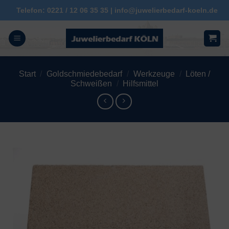
Zum
Telefon: 0221 / 12 06 35 35 | info@juwelierbedarf-koeln.de
Inhalt
springen
Start
/
Goldschmiedebedarf
/
Werkzeuge
/
Löten /
Schweißen
/
Hilfsmittel