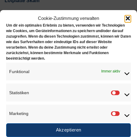
Lötplatte Skam
Feuer- und hitzefeste, asbestfreie Lötunterlage für alle
Cookie-Zustimmung verwalten
Schweiß- und Lötarbeiten
Um dir ein optimales Erlebnis zu bieten, verwenden wir Technologien
wie Cookies, um Geräteinformationen zu speichern und/oder darauf
Maße: 330 x 220 x 15 mm
zuzugreifen. Wenn du diesen Technologien zustimmst, können wir Daten
wie das Surfverhalten oder eindeutige IDs auf dieser Website
verarbeiten. Wenn du deine Zustimmung nicht erteilst oder
Hitzebeständig bis 1300°C
zurückziehst, können bestimmte Merkmale und Funktionen
beeinträchtigt werden.
Asbestfrei
Funktional
Immer aktiv
Material: Skamolex
Statistiken
Statisti
ÄHNLICHE PRODUKTE
Marketing
Marketi
Akzeptieren