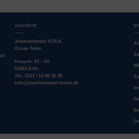
Anschrift
In
Juwelierbedarf KÖLN
A
Özcan Tekin
Za
ich
Keupstr. 52 – 54
Wi
51063 Köln
Tel.: 0221 / 12 06 35 35
Za
info@juwelierbedarf-koeln.de
Im
Da
Be
Do