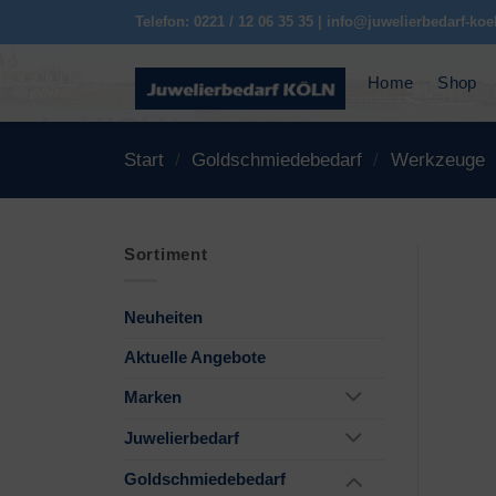
Zum
Telefon: 0221 / 12 06 35 35 | info@juwelierbedarf-koe
Inhalt
springen
Home
Shop
Start
/
Goldschmiedebedarf
/
Werkzeuge
Sortiment
Neuheiten
Aktuelle Angebote
Marken
Juwelierbedarf
Goldschmiedebedarf