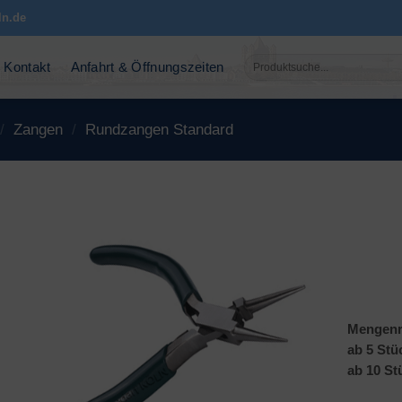
ln.de
Suchen
Kontakt
Anfahrt & Öffnungszeiten
nach:
/
Zangen
/
Rundzangen Standard
Mengenr
ab 5 Stü
ab 10 St