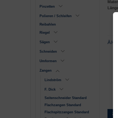
Mater
Pinzetten
Läng
Polieren / Schleifen
Reibahlen
Riegel
ÄH
Sägen
Schneiden
Umformen
Zangen
Lindström
F. Dick
Ohne Feder,
115mm
Seitenschneider Standard
€
8,95
Flachzangen Standard
Flachspitzzangen Standard
Zur Wunschliste
Zu