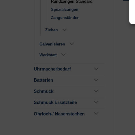
Rundzangen Standard
Spezialzangen
Zangenständer
Ziehen
Galvanisieren
Werkstatt
Uhrmacherbedarf
Batterien
Schmuck
Schmuck Ersatzteile
Ohrloch-/ Nasenstechen