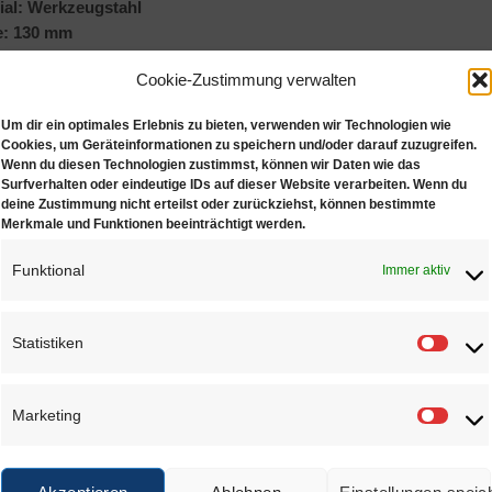
ial: Werkzeugstahl
e: 130 mm
Cookie-Zustimmung verwalten
Um dir ein optimales Erlebnis zu bieten, verwenden wir Technologien wie
Cookies, um Geräteinformationen zu speichern und/oder darauf zuzugreifen.
Wenn du diesen Technologien zustimmst, können wir Daten wie das
NLICHE PRODUKTE
Surfverhalten oder eindeutige IDs auf dieser Website verarbeiten. Wenn du
deine Zustimmung nicht erteilst oder zurückziehst, können bestimmte
Merkmale und Funktionen beeinträchtigt werden.
Funktional
Immer aktiv
Statistiken
Statis
Ohne Feder,
O
Lederstanzzange
130mm
Marketing
€
14,90
€
13,00
–
€
13,50
Marke
r Wunschliste
Zur Wunschliste
Zur Wu