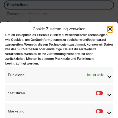
Beschreibung
Zusätzliche Informationen
Rezensionen (0)
Cookie-Zustimmung verwalten
Rundzange Standard
Um dir ein optimales Erlebnis zu bieten, verwenden wir Technologien
wie Cookies, um Geräteinformationen zu speichern und/oder darauf
zuzugreifen. Wenn du diesen Technologien zustimmst, können wir Daten
Kunststoff überzogen (Farbe kann vom Bild
wie das Surfverhalten oder eindeutige IDs auf dieser Website
abweichen)
verarbeiten. Wenn du deine Zustimmung nicht erteilst oder
zurückziehst, können bestimmte Merkmale und Funktionen
beeinträchtigt werden.
Ausführung: Ohne Feder
Material: Werkzeugstahl
Funktional
Immer aktiv
Länge: 115 mm
Statistiken
Statisti
Marketing
Marketi
ÄHNLICHE PRODUKTE