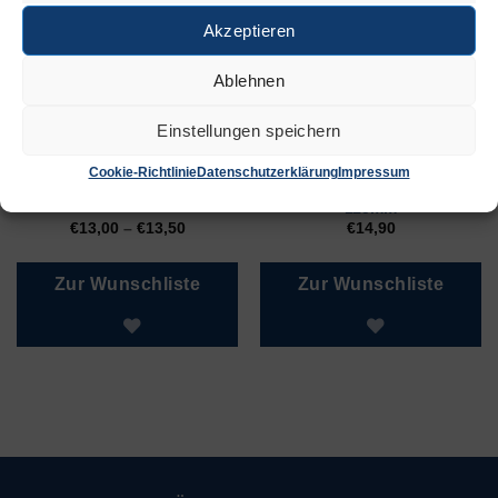
Akzeptieren
Ablehnen
Einstellungen speichern
Cookie-Richtlinie
Datenschutzerklärung
Impressum
Ohne Feder,
Lederstanzzange
115mm
€
13,00
–
€
13,50
€
14,90
Zur Wunschliste
Zur Wunschliste