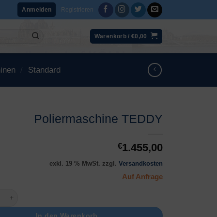
Registrieren
Anmelden
Warenkorb /
€
0,00
inen
/
Standard
Poliermaschine TEDDY
€
1.455,00
exkl. 19 % MwSt.
zzgl.
Versandkosten
Auf Anfrage
schine TEDDY Menge
In den Warenkorb