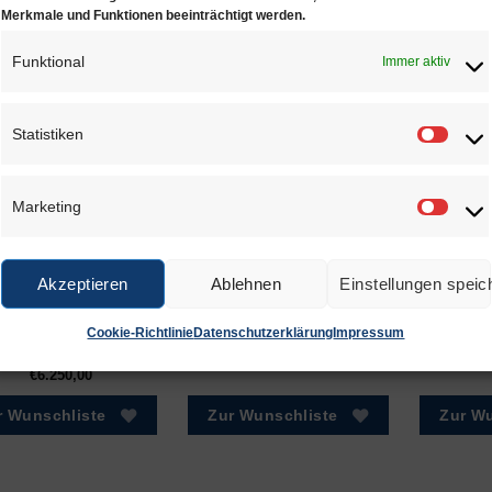
Merkmale und Funktionen beeinträchtigt werden.
Funktional
Immer aktiv
NLICHE PRODUKTE
Statistiken
Statis
Marketing
Marke
Akzeptieren
Ablehnen
Einstellungen speic
Poliret TWIN
Filterbeutel
Cookie-Richtlinie
Datenschutzerklärung
Impressum
€
5.650,00
–
€
65,00
–
€
125,00
€
6.250,00
r Wunschliste
Zur Wunschliste
Zur Wu