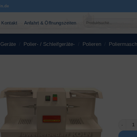
ln.de
Suchen
Kontakt
Anfahrt & Öffnungszeiten
nach:
 Geräte
/
Polier- / Schleifgeräte-
/
Polieren
/
Poliermasch
Polierma