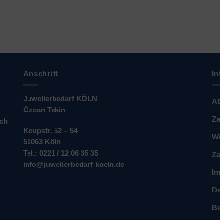
Anschrift
In
Juwelierbedarf KÖLN
A
Özcan Tekin
Za
ich
Keupstr. 52 – 54
Wi
51063 Köln
Tel.: 0221 / 12 06 35 35
Za
info@juwelierbedarf-koeln.de
Im
Da
Be