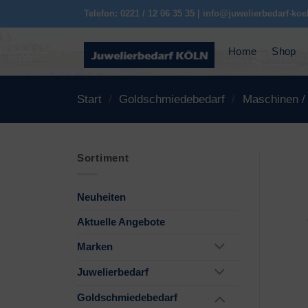
Zum
Telefon: 0221 / 12 06 35 35 | info@juwelierbedarf-koe
Inhalt
springen
Home
Shop
Start
/
Goldschmiedebedarf
/
Maschinen /
Sortiment
Neuheiten
Aktuelle Angebote
Marken
Juwelierbedarf
Goldschmiedebedarf