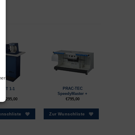
tiken
ting
hern
PRAC-TEC
PT 1-1
SpeedyMaster +
€
5.295,00
€
795,00
nschliste
Zur Wunschliste