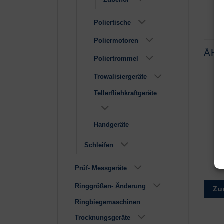
Poliertische
Poliermotoren
ÄH
Poliertrommel
Trowalisiergeräte
Tellerfliehkraftgeräte
Handgeräte
Schleifen
Filter Polimaxx I +
Proxxon IBS / E
II
€
4,85
€
83,95
Prüf- Messgeräte
Ringgrößen- Änderung
Zur Wunschliste
Zur Wunschliste
Zu
Ringbiegemaschinen
Trocknungsgeräte