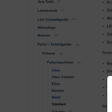
Jura Tools
Kr
St
Lasertechnik
We
Löt-/ Schweißgeräte
LE
Mikroskope
Sc
Motoren
Si
Polier- / Schleifgeräte-
Techn
Polieren
Poliermaschinen
Mo
Vibro
Dr
Vibro Zubehör
Sa
Elma
Be
Durston
Ma
Reitel
Standard
Gewic
Zubehör