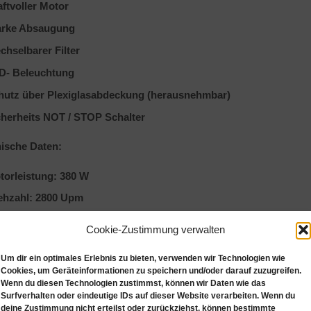
aftvoller Motor
arke Absaugung
chselbarer Filter
D- Beleuchtung
hutz über Plexiglasabdeckung (herausnehmbar)
cherheits NOT / STOP Schalter
ische Daten:
torleistung: 380 W
ehzahl: 2800 Upm
ugleistung: 600 m³/ h
Cookie-Zustimmung verwalten
leuchtung: 2 x 25 W
Um dir ein optimales Erlebnis zu bieten, verwenden wir Technologien wie
ße: 65 x 32 x 45 cm
Cookies, um Geräteinformationen zu speichern und/oder darauf zuzugreifen.
Wenn du diesen Technologien zustimmst, können wir Daten wie das
ht: 26 kg
Surfverhalten oder eindeutige IDs auf dieser Website verarbeiten. Wenn du
deine Zustimmung nicht erteilst oder zurückziehst, können bestimmte