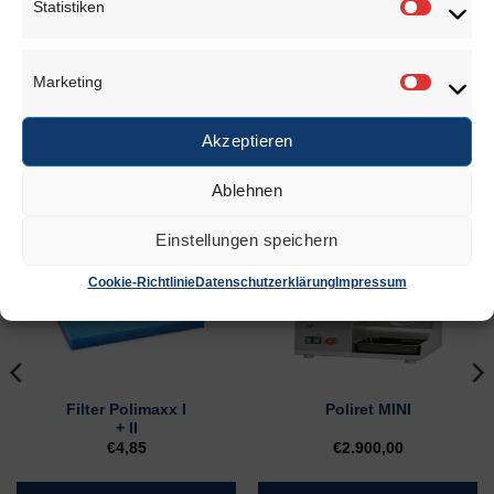
Statistiken
Statisti
Absaugleistung: 480 m³ / h
Abmessung: B 440 x T 350 x H 450 mm
Marketing
Marketi
Gewicht: 30 kg
Akzeptieren
Ablehnen
ÄHNLICHE PRODUKTE
Einstellungen speichern
Cookie-Richtlinie
Datenschutzerklärung
Impressum
Filter Polimaxx I
Poliret MINI
+ II
€
4,85
€
2.900,00