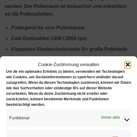
werden. Der Polierraum ist beleuchtet und erleichtert
so die Polierarbeiten.
Poliergerät für eine Polierbürste
Zwei Drehzahlen 1400 / 2800 rpm
Klappbare Staubschutzhaube für große Polierteile
Der Polierraum ist beleuchtet
Cookie-Zustimmung verwalten
Um dir ein optimales Erlebnis zu bieten, verwenden wir Technologien
Filtermatten zum einfachen und schnellen Wechsel in
wie Cookies, um Geräteinformationen zu speichern und/oder darauf
gedichteter Schublade. Die Matten können
zuzugreifen. Wenn du diesen Technologien zustimmst, können wir Daten
wie das Surfverhalten oder eindeutige IDs auf dieser Website
anschließend zur Edelmetallrückgewinnung in die
verarbeiten. Wenn du deine Zustimmung nicht erteilst oder
Scheideanstalt geschickt werden.
zurückziehst, können bestimmte Merkmale und Funktionen
beeinträchtigt werden.
Technische Daten:
Funktional
Immer aktiv
1-spindelig, 230 V, 50 Hz
Drehzahl: 1400 / 2800 U / min