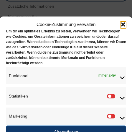
Zusätzliche Informationen
Rezensionen (0)
Cookie-Zustimmung verwalten
Ringriegel mit Nut
Um dir ein optimales Erlebnis zu bieten, verwenden wir Technologien
wie Cookies, um Geräteinformationen zu speichern und/oder darauf
zuzugreifen. Wenn du diesen Technologien zustimmst, können wir Daten
gehärteter Stahl
wie das Surfverhalten oder eindeutige IDs auf dieser Website
verarbeiten. Wenn du deine Zustimmung nicht erteilst oder
Länge: 350 mm
zurückziehst, können bestimmte Merkmale und Funktionen
beeinträchtigt werden.
Verlauf: 10 bis 25 mm
Gewicht: ca. 280 g
Funktional
Immer aktiv
Gute Qualität, „Made in Europe“
Statistiken
Statisti
ÄHNLICHE PRODUKTE
Marketing
Marketi
Akzeptieren