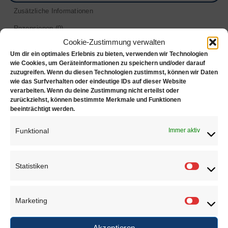
Zusätzliche Informationen
Rezensionen (0)
Cookie-Zustimmung verwalten
Ringriegel ohne Nut
Um dir ein optimales Erlebnis zu bieten, verwenden wir Technologien
wie Cookies, um Geräteinformationen zu speichern und/oder darauf
zuzugreifen. Wenn du diesen Technologien zustimmst, können wir Daten
gehärteter Stahl
wie das Surfverhalten oder eindeutige IDs auf dieser Website
verarbeiten. Wenn du deine Zustimmung nicht erteilst oder
Länge: 350 mm
zurückziehst, können bestimmte Merkmale und Funktionen
beeinträchtigt werden.
Verlauf: 10 bis 25 mm
Gewicht: ca. 280 g
Funktional
Immer aktiv
Gute Qualität, „Made in Europe“
Statistiken
Statisti
ÄHNLICHE PRODUKTE
Marketing
Marketi
Akzeptieren