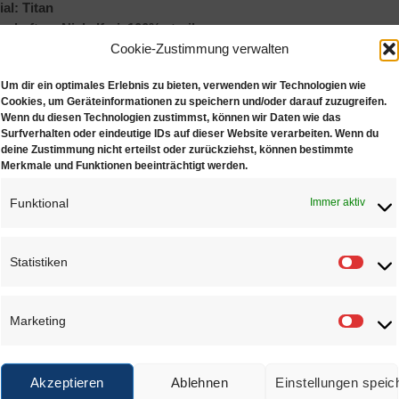
al: Titan
schaften: Nickelfrei, 100% steril
Cookie-Zustimmung verwalten
Um dir ein optimales Erlebnis zu bieten, verwenden wir Technologien wie
Cookies, um Geräteinformationen zu speichern und/oder darauf zuzugreifen.
Wenn du diesen Technologien zustimmst, können wir Daten wie das
Surfverhalten oder eindeutige IDs auf dieser Website verarbeiten. Wenn du
deine Zustimmung nicht erteilst oder zurückziehst, können bestimmte
Merkmale und Funktionen beeinträchtigt werden.
NLICHE PRODUKTE
Funktional
Immer aktiv
Statistiken
Statis
Marketing
Marke
Crystal,
12 Farben,
palladiumweiß
palladiumweiß
pa
€
17,80
€
17,80
Akzeptieren
Ablehnen
Einstellungen speic