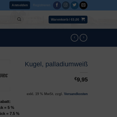
Registrieren
Anmelden
Warenkorb /
€
0,00
Kugel, palladiumweiß
€
9,95
exkl. 19 % MwSt.
zzgl.
Versandkosten
abatt:
ck = 5 %
ück = 7.5 %