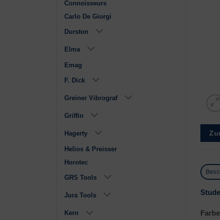
Connoisseurs
Carlo De Giorgi
Durston
Elma
Emag
F. Dick
Greiner Vibrograf
Griffin
Zu
Hagerty
Helios & Preisser
Horotec
Besc
GRS Tools
Stude
Jura Tools
Farbe
Kern