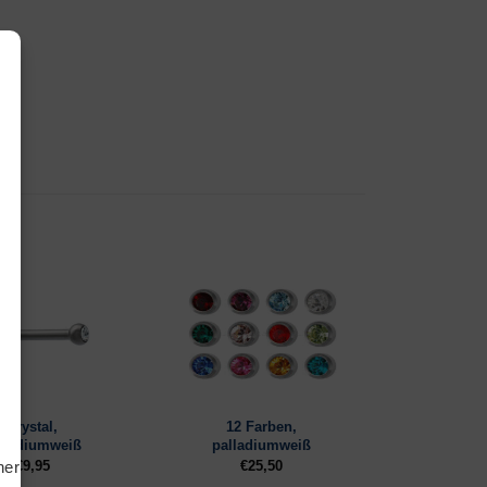
tiken
ting
Crystal,
12 Farben,
lladiumweiß
palladiumweiß
€
9,95
€
25,50
hern