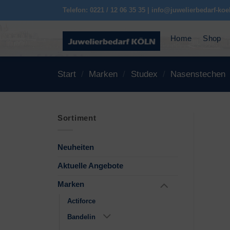
Zum
Telefon: 0221 / 12 06 35 35 | info@juwelierbedarf-koe
Inhalt
springen
Home
Shop
Start
/
Marken
/
Studex
/
Nasenstechen
Sortiment
Neuheiten
Aktuelle Angebote
Marken
Actiforce
Bandelin