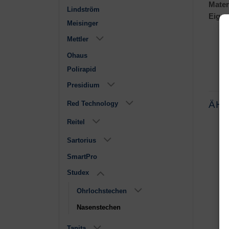
Materi
Lindström
Eigen
Meisinger
Mettler
Ohaus
Polirapid
Presidium
ÄH
Red Technology
Reitel
Sartorius
SmartPro
Studex
Ohrlochstechen
Stechapparat
Kugel, vergoldet
Nasenstechen
€
41,90
€
15,80
Tanita