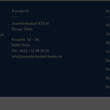
Anschrift
In
Juwelierbedarf KÖLN
A
Özcan Tekin
Za
ich
Keupstr. 52 – 54
Wi
51063 Köln
Tel.: 0221 / 12 06 35 35
Za
info@juwelierbedarf-koeln.de
Im
Da
Be
Do