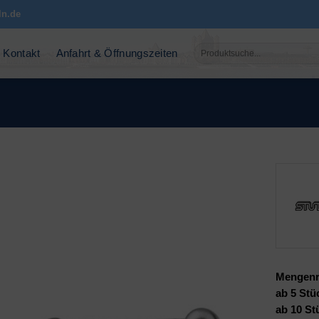
ln.de
Suchen
Kontakt
Anfahrt & Öffnungszeiten
nach:
Mengenr
ab 5 Stü
ab 10 St