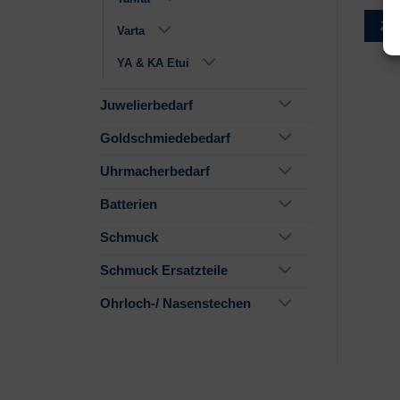
Zur Wunschliste
Zur Wunschliste
Zu
Varta
YA & KA Etui
Juwelierbedarf
Goldschmiedebedarf
Uhrmacherbedarf
Batterien
Schmuck
Schmuck Ersatzteile
Ohrloch-/ Nasenstechen